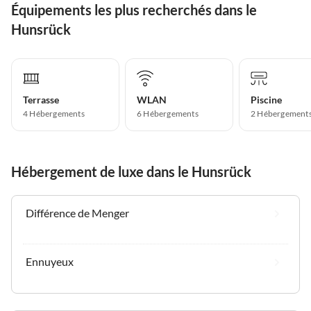
Équipements les plus recherchés dans le
großzügig, Es fehlt an nichts, auch an die kleinsten
Dinge ist gedacht! Das ist nicht selbstverständlich.
Hunsrück
Wir werden wiederkommen und die Unterkunft
weiterempfehlen. Danke Frau Mindermann
Terrasse
WLAN
Piscine
4 Hébergements
6 Hébergements
2 Hébergement
Hébergement de luxe dans le Hunsrück
Différence de Menger
Ennuyeux