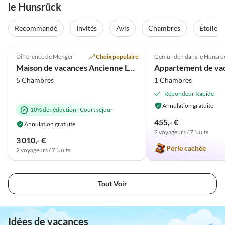
le Hunsrück
Recommandé
Invités
Avis
Chambres
Étoiles
4.9
(94)
5.0
(41)
Différence de Menger
Choix populaire
Gemünden dans le Hunsrü
Maison de vacances Ancienne Laiterie
5 Chambres
1 Chambres
Répondeur Rapide
Annulation gratuite
10% de réduction
·
Court séjour
455,- €
Annulation gratuite
2 voyageurs / 7 Nuits
3 010,- €
Perle cachée
2 voyageurs / 7 Nuits
Tout Voir
Idées de vacances