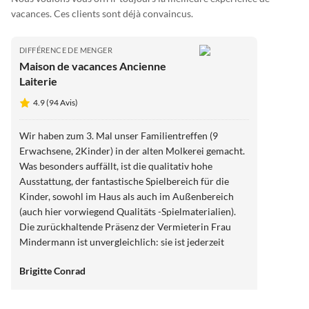
vacances. Ces clients sont déjà convaincus.
DIFFÉRENCE DE MENGER
Maison de vacances Ancienne
Laiterie
4.9 (94 Avis)
Wir haben zum 3. Mal unser Familientreffen (9
Erwachsene, 2Kinder) in der alten Molkerei gemacht.
Was besonders auffällt, ist die qualitativ hohe
Ausstattung, der fantastische Spielbereich für die
Kinder, sowohl im Haus als auch im Außenbereich
(auch hier vorwiegend Qualitäts -Spielmaterialien).
Die zurückhaltende Präsenz der Vermieterin Frau
Mindermann ist unvergleichlich: sie ist jederzeit
ansprechbar ohne dabei kontrollierend zu sein. Man
Brigitte Conrad
spürt im gesamten Ambiente, dass es sehr pfleglich
behandelt wird und dass sich "gekümmert" wird: alles
ist blitzsauber, die Ausstattung ist mehr als super