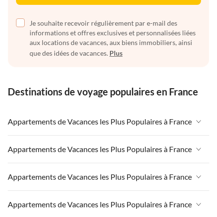
Je souhaite recevoir régulièrement par e-mail des
informations et offres exclusives et personnalisées liées
aux locations de vacances, aux biens immobiliers, ainsi
que des idées de vacances.
Plus
Destinations de voyage populaires en France
Appartements de Vacances les Plus Populaires à France
Appartements de Vacances à France
Appartements de Vacances les Plus Populaires à France
Appartements de Vacances à Paris-Ile de France
Appartements de Vacances à France
Appartements de Vacances les Plus Populaires à France
Appartements de Vacances à Paris
Appartements de Vacances à Paris-Ile de France
Appartements de Vacances à Alpes françaises
Appartements de Vacances à France
Appartements de Vacances les Plus Populaires à France
Appartements de Vacances à Paris