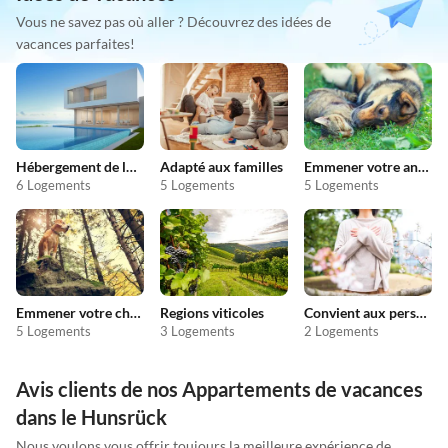
Vous ne savez pas où aller ? Découvrez des idées de
vacances parfaites!
Hébergement de luxe
Adapté aux familles
Emmener votre animal en vacances
6 Logements
5 Logements
5 Logements
Emmener votre chien en vacances
Regions viticoles
Convient aux personnes allergiques
5 Logements
3 Logements
2 Logements
Avis clients de nos Appartements de vacances
dans le Hunsrück
Nous voulons vous offrir toujours la meilleure expérience de