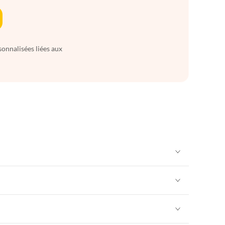
sonnalisées liées aux
Appartements de Vacances à Alpes françaises
rance
Appartements de Vacances à Provence
Appartements de Vacances à Alpes françaises