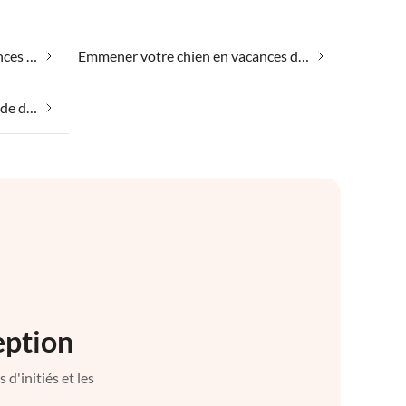
Emmener votre animal en vacances dans le Lande de Lunebourg
Emmener votre chien en vacances dans le Lande de Lunebourg
Vacances équestres dans le Lande de Lunebourg
eption
d'initiés et les