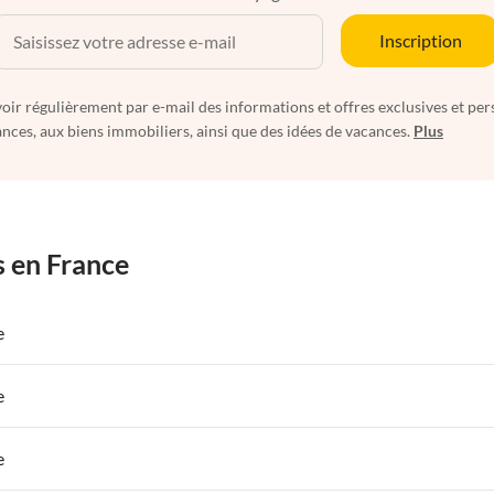
Inscription
oir régulièrement par e-mail des informations et offres exclusives et per
nces, aux biens immobiliers, ainsi que des idées de vacances.
Plus
s en France
e
 de Vacances à Paris-Ile de France
Appartements de Vacances à Paris
e
s de Vacances à la Normandie
Appartements de Vacances à Sud de la F
 de Vacances à Paris-Ile de France
Appartements de Vacances à Paris
e