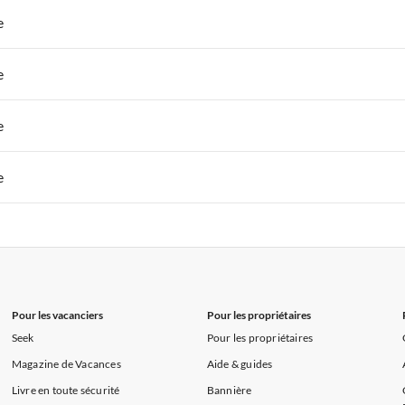
s de Vacances à la Normandie
Appartements de Vacances à Sud de la F
 de Vacances à Paris-Ile de France
Appartements de Vacances à Paris
e
s de Vacances à la Normandie
Appartements de Vacances à Sud de la F
 de Vacances à Paris-Ile de France
Appartements de Vacances à Paris
e
s de Vacances à la Normandie
Appartements de Vacances à Sud de la F
 de Vacances à Paris-Ile de France
Appartements de Vacances à Paris
e
s de Vacances à la Normandie
Appartements de Vacances à Sud de la F
 de Vacances à Paris-Ile de France
Appartements de Vacances à Paris
e
s de Vacances à la Normandie
Appartements de Vacances à Sud de la F
 de Vacances à Paris-Ile de France
Appartements de Vacances à Paris
s de Vacances à la Normandie
Appartements de Vacances à Sud de la F
Pour les vacanciers
Pour les propriétaires
Seek
Pour les propriétaires
Magazine de Vacances
Aide & guides
Livre en toute sécurité
Bannière