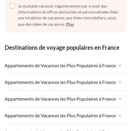
Je souhaite recevoir régulièrement par e-mail des
informations et offres exclusives et personnalisées liées
aux locations de vacances, aux biens immobiliers, ainsi
que des idées de vacances.
Plus
Destinations de voyage populaires en France
Appartements de Vacances les Plus Populaires à France
Appartements de Vacances à France
Appartements de Vacances les Plus Populaires à France
Appartements de Vacances à Paris-Ile de France
Appartements de Vacances à France
Appartements de Vacances les Plus Populaires à France
Appartements de Vacances à Paris
Appartements de Vacances à Paris-Ile de France
Appartements de Vacances à Alpes françaises
Appartements de Vacances à France
Appartements de Vacances les Plus Populaires à France
Appartements de Vacances à Paris
Appartements de Vacances à Côte atlantique
Appartements de Vacances à Paris-Ile de France
Appartements de Vacances à Alpes françaises