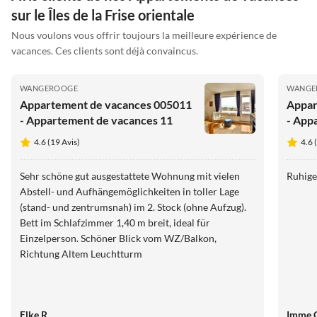
sur le Îles de la Frise orientale
Nous voulons vous offrir toujours la meilleure expérience de
vacances. Ces clients sont déjà convaincus.
WANGEROOGE
WANGE
Appartement de vacances 005011
Appar
- Appartement de vacances 11
- App
4.6 (19 Avis)
4.6 
Sehr schöne gut ausgestattete Wohnung mit vielen
Abstell- und Aufhängemöglichkeiten in toller Lage
(stand- und zentrumsnah) im 2. Stock (ohne Aufzug).
Bett im Schlafzimmer 1,40 m breit, ideal für
Einzelperson. Schöner Blick vom WZ/Balkon,
Richtung Altem Leuchtturm
Elke R.
Imme 