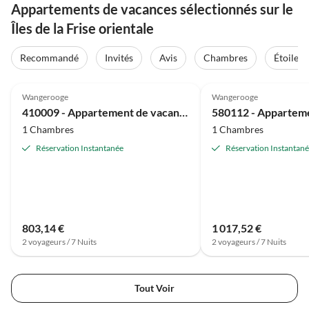
Appartements de vacances sélectionnés sur le
Îles de la Frise orientale
Recommandé
Invités
Avis
Chambres
Étoiles
4.6
(10)
4.6
(8)
Wangerooge
Wangerooge
410009 - Appartement de vacances 9
1 Chambres
1 Chambres
Réservation Instantanée
Réservation Instantan
803,14 €
1 017,52 €
2 voyageurs / 7 Nuits
2 voyageurs / 7 Nuits
Tout Voir