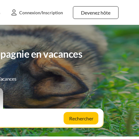
Devenez hôte
s
Connexion/Inscription
pagnie en vacances
Vacances
Rechercher