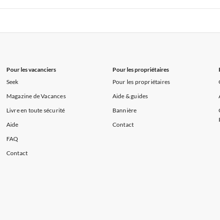
s de Vacances à la Normandie
Appartements de Vacances à Sud de la F
 de Vacances à Paris-Ile de France
Appartements de Vacances à Paris
s de Vacances à la Normandie
Appartements de Vacances à Sud de la F
Pour les vacanciers
Pour les propriétaires
Seek
Pour les propriétaires
Magazine de Vacances
Aide & guides
Livre en toute sécurité
Bannière
Aide
Contact
FAQ
Contact