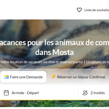
Liste de souhait
acances pour les animaux de com
dans Mosta
 votre location de vacances de rêve et réservez parmi 1 Locations de 
Faire une Demande
Réserver un Séjour Confirmé
Arrivée
-
Départ