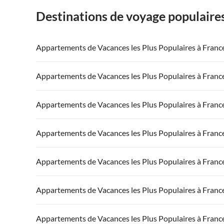
Destinations de voyage populaire
Appartements de Vacances les Plus Populaires à Franc
Appartements de Vacances à France
Appartements
Appartements de Vacances les Plus Populaires à Franc
Appartements de Vacances à Côte atlantique
Appartement
Appartements de Vacances à France
Appartements
Appartements de Vacances les Plus Populaires à Franc
Appartements de Vacances à Côte d'Azur
Appartements de Vacances à Côte atlantique
Appartement
Appartements de Vacances à France
Appartements
Appartements de Vacances les Plus Populaires à Franc
Appartements de Vacances à Côte d'Azur
Appartements de Vacances à Côte atlantique
Appartement
Appartements de Vacances à France
Appartements
Appartements de Vacances les Plus Populaires à Franc
Appartements de Vacances à Côte d'Azur
Appartements de Vacances à Côte atlantique
Appartement
Appartements de Vacances à France
Appartements
Appartements de Vacances les Plus Populaires à Franc
Appartements de Vacances à Côte d'Azur
Appartements de Vacances à Côte atlantique
Appartement
Appartements de Vacances à France
Appartements
Appartements de Vacances les Plus Populaires à Franc