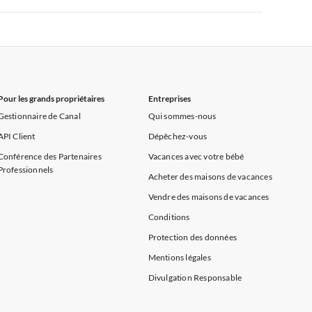
rance
Appartements de Vacances à Provence
Appartements de Vacances à Alpes françaises
rance
Appartements de Vacances à Provence
Pour les grands propriétaires
Entreprises
Gestionnaire de Canal
Qui sommes-nous
API Client
Dépêchez-vous
Conférence des Partenaires
Vacances avec votre bébé
Professionnels
Acheter des maisons de vacances
Vendre des maisons de vacances
Conditions
Protection des données
Mentions légales
Divulgation Responsable