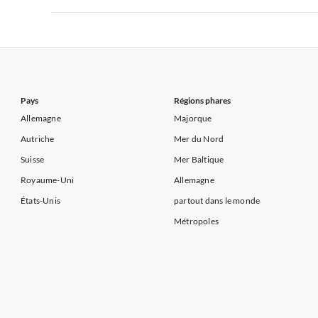
Appartements de Vacances à Côte d'Azur
Appartements de Vacances à Côte atlantique
Appartement
Appartements de Vacances à France
Appartements
Appartements de Vacances à Côte d'Azur
Appartements de Vacances à Côte atlantique
Appartement
Appartements de Vacances à Côte d'Azur
Pays
Régions phares
Allemagne
Majorque
Autriche
Mer du Nord
Suisse
Mer Baltique
Royaume-Uni
Allemagne
États-Unis
partout dans le monde
Métropoles