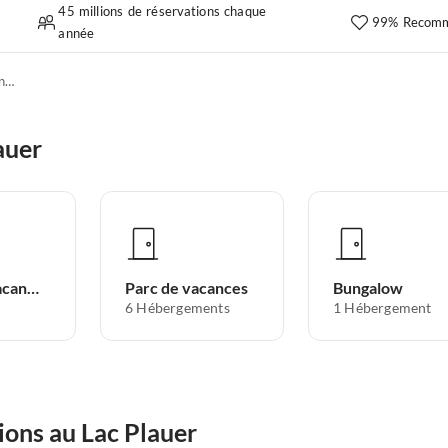
45 millions de réservations chaque
99% Recomm
année
Emmener votre animal en vacances
auer
Appartement de vacances
Parc de vacances
Bungalow
6
Hébergements
1
Hébergement
ions au Lac Plauer