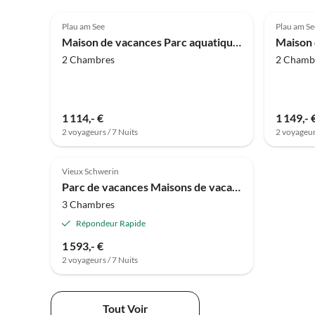
3.9
(12)
3.9
Plau am See
Plau am Se
Maison de vacances Parc aquatique Heidenholz, Plau am See
2 Chambres
2 Chamb
1 114,- €
1 149,- 
2 voyageurs / 7 Nuits
2 voyageur
Vieux Schwerin
Parc de vacances Maisons de vacances dans le Drewitz Nature Resort
3 Chambres
Répondeur Rapide
1 593,- €
2 voyageurs / 7 Nuits
Tout Voir