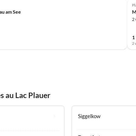
Pl
lau am See
M
2
1 
2 
s au Lac Plauer
Siggelkow