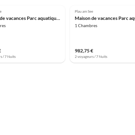
(12)
4.0
(11)
e
Plau am See
Maison de vacances Parc aquatique Heidenholz, Plau am See
res
1 Chambres
€
982,75 €
s / 7 Nuits
2 voyageurs / 7 Nuits