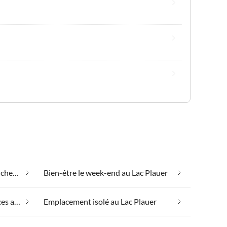
Appartements de vacances pas chers au Lac Plauer
Bien-être le week-end au Lac Plauer
Emmener votre chien en vacances au Lac Plauer
Emplacement isolé au Lac Plauer