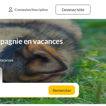
Devenez hôte
s
Connexion/Inscription
pagnie en vacances
 Vacances
Rechercher