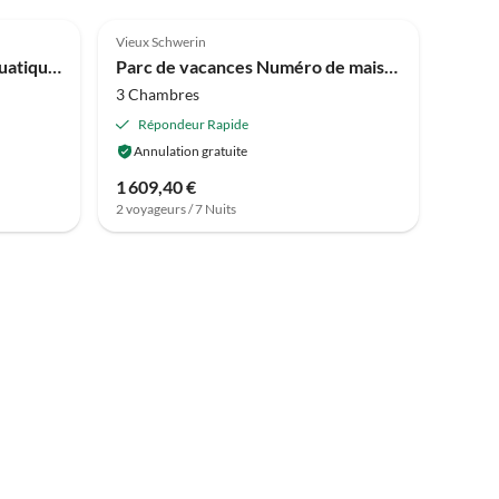
4.0
(2)
Vieux Schwerin
Maison de vacances Parc aquatique Heidenholz, Plau am See
Parc de vacances Numéro de maison: DMS02135-FYC
3 Chambres
Répondeur Rapide
Annulation gratuite
1 609,40 €
2 voyageurs / 7 Nuits