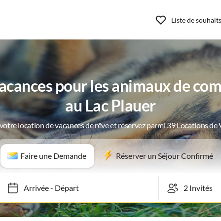
Liste de souhait
acances pour les animaux de com
au Lac Plauer
votre location de vacances de rêve et réservez parmi 39 Locations de
Faire une Demande
Réserver un Séjour Confirmé
Arrivée
-
Départ