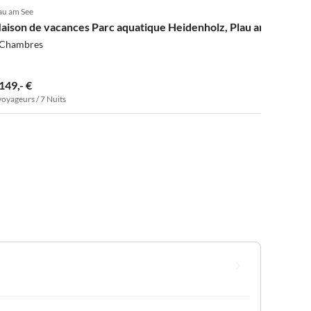
au am See
aison de vacances Parc aquatique Heidenholz, Plau am See
 Chambres
149,- €
voyageurs / 7 Nuits