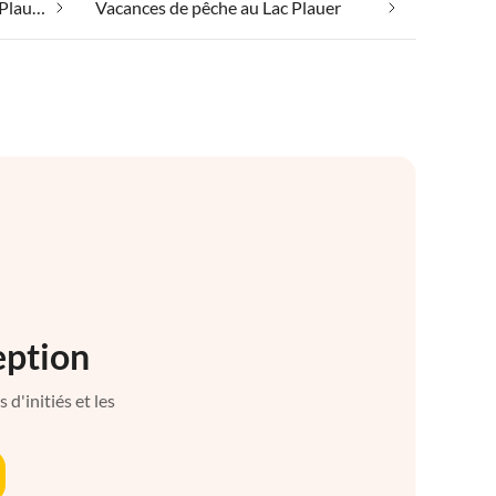
Vacances au bord du lac au Lac Plauer
Vacances de pêche au Lac Plauer
eption
d'initiés et les