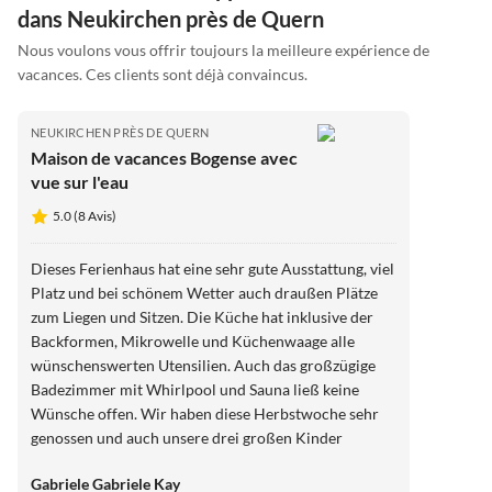
dans Neukirchen près de Quern
Nous voulons vous offrir toujours la meilleure expérience de
vacances. Ces clients sont déjà convaincus.
NEUKIRCHEN PRÈS DE QUERN
Maison de vacances Bogense avec
vue sur l'eau
5.0 (8 Avis)
Dieses Ferienhaus hat eine sehr gute Ausstattung, viel
Platz und bei schönem Wetter auch draußen Plätze
zum Liegen und Sitzen. Die Küche hat inklusive der
Backformen, Mikrowelle und Küchenwaage alle
wünschenswerten Utensilien. Auch das großzügige
Badezimmer mit Whirlpool und Sauna ließ keine
Wünsche offen. Wir haben diese Herbstwoche sehr
genossen und auch unsere drei großen Kinder
mitsamt Großmutter konnten sich, wenn gewünscht
Gabriele Gabriele Kay
zurückziehen oder aber im großen Wohnzimmer- und