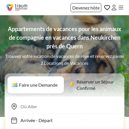
Devenez hôte
Appartements de vacances pour les animaux
de compagnie en vacances dans Neukirchen
près de Quern
Trouvez votre location de vacances de rêve et réservez parmi
2 Locations de Vacances
Réserver un Séjour
Faire une Demande
Confirmé
Arrivée
-
Départ