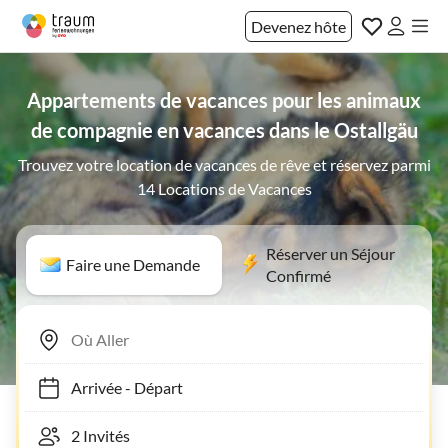
Devenez hôte
Appartements de vacances pour les animaux
de compagnie en vacances dans le Ostallgäu
Trouvez votre location de vacances de rêve et réservez parmi
14 Locations de Vacances
Réserver un Séjour
Faire une Demande
Confirmé
Arrivée
-
Départ