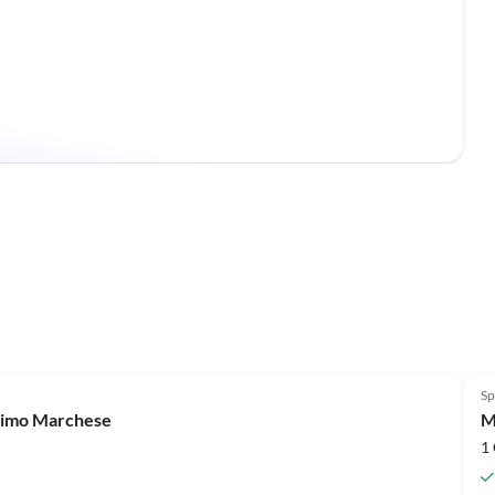
Meilleure
Annonce
Sp
ssimo Marchese
M
1