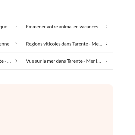
Convient aux personnes allergiques dans Tarente - Mer Ionienne
Emmener votre animal en vacances dans Tarente - Mer Ionienne
ienne
Regions viticoles dans Tarente - Mer Ionienne
Vacances équestres dans Tarente - Mer Ionienne
Vue sur la mer dans Tarente - Mer Ionienne