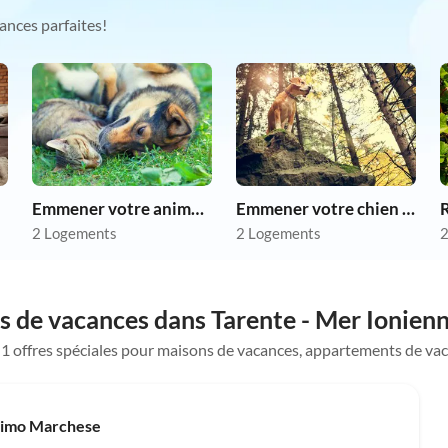
ances parfaites!
Emmener votre animal en vacances
Emmener votre chien en vacances
R
2 Logements
2 Logements
2
s de vacances dans Tarente - Mer Ionien
e 1 offres spéciales pour maisons de vacances, appartements de va
Meilleure
Annonce
ssimo Marchese