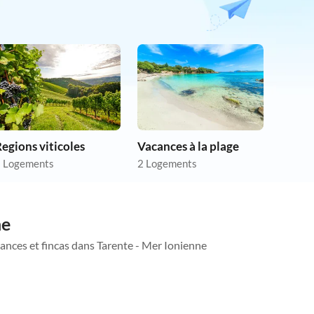
egions viticoles
Vacances à la plage
 Logements
2 Logements
ne
cances et fincas dans Tarente - Mer Ionienne