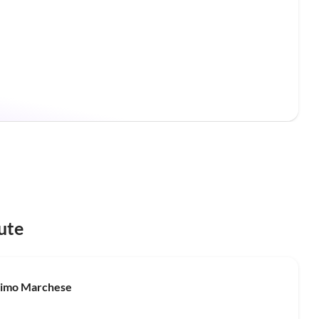
ute
Meilleure
Annonce
ssimo Marchese