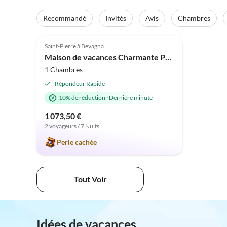
Recommandé
Invités
Avis
Chambres
Meilleure
4.9
(28)
Annonce
Saint-Pierre à Bevagna
Maison de vacances Charmante Petite Villa Trullissimo Marchese
1 Chambres
Répondeur Rapide
10% de réduction
·
Dernière minute
1 073,50 €
2 voyageurs / 7 Nuits
Perle cachée
Tout Voir
Idées de vacances