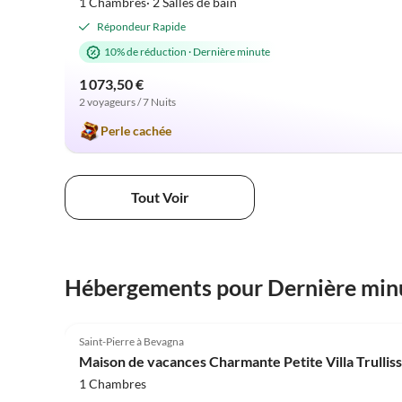
1 Chambres· 2 Salles de bain
Répondeur Rapide
10% de réduction
·
Dernière minute
1 073,50 €
2 voyageurs / 7 Nuits
Perle cachée
Tout Voir
Hébergements pour Dernière min
4.9
(28)
Saint-Pierre à Bevagna
Maison de vacances Charmante Petite Villa Trulli
1 Chambres