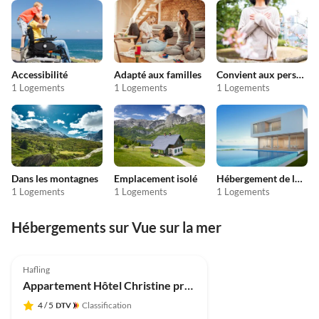
Accessibilité
Adapté aux familles
Convient aux personnes allergiques
1 Logements
1 Logements
1 Logements
Dans les montagnes
Emplacement isolé
Hébergement de luxe
1 Logements
1 Logements
1 Logements
Hébergements sur Vue sur la mer
5.0
(1)
Hafling
Appartement Hôtel Christine près de Meran
4
/ 5
Classification