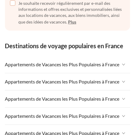
Je souhaite recevoir régulièrement par e-mail des
informations et offres exclusives et personnalisées liées
aux locations de vacances, aux biens immobiliers, ainsi
que des idées de vacances.
Plus
Destinations de voyage populaires en France
Appartements de Vacances les Plus Populaires à France
Appartements de Vacances à France
Appartements de Vacances les Plus Populaires à France
Appartements de Vacances à Paris-Ile de France
Appartements de Vacances à France
Appartements de Vacances les Plus Populaires à France
Appartements de Vacances à Paris
Appartements de Vacances à Paris-Ile de France
Appartements de Vacances à Alpes françaises
Appartements de Vacances à France
Appartements de Vacances les Plus Populaires à France
Appartements de Vacances à Paris
Appartements de Vacances à Côte atlantique
Appartements de Vacances à Paris-Ile de France
Appartements de Vacances à Alpes françaises
Appartements de Vacances à France
Appartements de Vacances les Plus Populaires à France
Appartements de Vacances à la Normandie