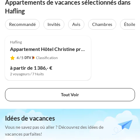
Appartements de vacances sélectionnés dans
Hafling
Recommandé
Invités
Avis
Chambres
Étoiles
5.0
(1)
Hafling
Appartement Hôtel Christine près de Meran
4
/ 5
Classification
à partir de 1 386,- €
2 voyageurs / 7 Nuits
Tout Voir
Idées de vacances
Vous ne savez pas où aller ? Découvrez des idées de
vacances parfaites!