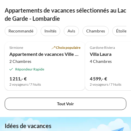
Appartements de vacances sélectionnés au Lac
de Garde - Lombardie
Recommandé
Invités
Avis
Chambres
Étoiles
Sirmione
Choix populaire
Gardone Riviera
Appartement de vacances Ville Jardin par Elena
Villa Laura
2 Chambres
4 Chambres
Répondeur Rapide
1 211,- €
4 599,- €
2 voyageurs / 7 Nuits
2 voyageurs / 7 Nuits
Tout Voir
Idées de vacances