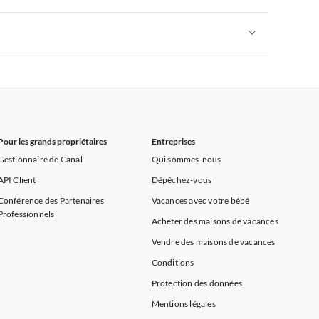
rance
Appartements de Vacances à Provence
Appartements de Vacances à Alpes françaises
rance
Appartements de Vacances à Provence
Appartements de Vacances à Alpes françaises
rance
Appartements de Vacances à Provence
Pour les grands propriétaires
Entreprises
Gestionnaire de Canal
Qui sommes-nous
API Client
Dépêchez-vous
Conférence des Partenaires
Vacances avec votre bébé
Professionnels
Acheter des maisons de vacances
Vendre des maisons de vacances
Conditions
Protection des données
Mentions légales