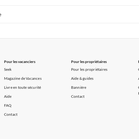
s de Vacances à la Normandie
Appartements de Vacances à Sud de la F
 de Vacances à Paris-Ile de France
Appartements de Vacances à Paris
e
s de Vacances à la Normandie
Appartements de Vacances à Sud de la F
 de Vacances à Paris-Ile de France
Appartements de Vacances à Paris
s de Vacances à la Normandie
Appartements de Vacances à Sud de la F
Pour les vacanciers
Pour les propriétaires
Seek
Pour les propriétaires
Magazine de Vacances
Aide & guides
Livre en toute sécurité
Bannière
Aide
Contact
FAQ
Contact