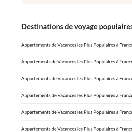
Destinations de voyage populaire
Appartements de Vacances les Plus Populaires à Franc
Appartements de Vacances à France
Appartements
Appartements de Vacances les Plus Populaires à Franc
Appartements de Vacances à Côte atlantique
Appartement
Appartements de Vacances à France
Appartements
Appartements de Vacances les Plus Populaires à Franc
Appartements de Vacances à Côte d'Azur
Appartements de Vacances à Côte atlantique
Appartement
Appartements de Vacances à France
Appartements
Appartements de Vacances les Plus Populaires à Franc
Appartements de Vacances à Côte d'Azur
Appartements de Vacances à Côte atlantique
Appartement
Appartements de Vacances à France
Appartements
Appartements de Vacances les Plus Populaires à Franc
Appartements de Vacances à Côte d'Azur
Appartements de Vacances à Côte atlantique
Appartement
Appartements de Vacances à France
Appartements
Appartements de Vacances les Plus Populaires à Franc