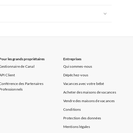
rance
Appartements de Vacances à Provence
Appartements de Vacances à Alpes françaises
rance
Appartements de Vacances à Provence
Appartements de Vacances à Alpes françaises
rance
Appartements de Vacances à Provence
Pour les grands propriétaires
Entreprises
Gestionnaire de Canal
Qui sommes-nous
API Client
Dépêchez-vous
Conférence des Partenaires
Vacances avec votre bébé
Professionnels
Acheter des maisons de vacances
Vendre des maisons de vacances
Conditions
Protection des données
Mentions légales