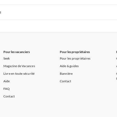
s de Vacances à la Normandie
Appartements de Vacances à Sud de la F
 de Vacances à Paris-Ile de France
Appartements de Vacances à Paris
e
s de Vacances à la Normandie
Appartements de Vacances à Sud de la F
 de Vacances à Paris-Ile de France
Appartements de Vacances à Paris
s de Vacances à la Normandie
Appartements de Vacances à Sud de la F
Pour les vacanciers
Pour les propriétaires
Seek
Pour les propriétaires
Magazine de Vacances
Aide & guides
Livre en toute sécurité
Bannière
Aide
Contact
FAQ
Contact