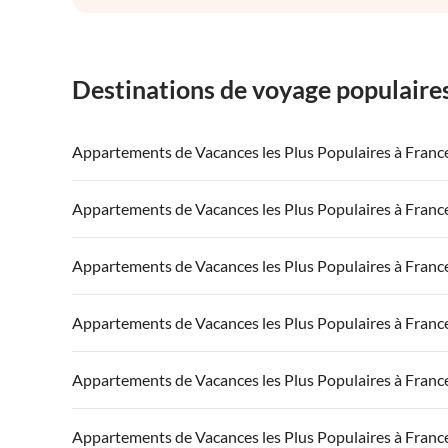
Destinations de voyage populaire
Appartements de Vacances les Plus Populaires à Franc
Appartements de Vacances à France
Appartements
Appartements de Vacances les Plus Populaires à Franc
Appartements de Vacances à Côte atlantique
Appartement
Appartements de Vacances à France
Appartements
Appartements de Vacances les Plus Populaires à Franc
Appartements de Vacances à Côte d'Azur
Appartements de Vacances à Côte atlantique
Appartement
Appartements de Vacances à France
Appartements
Appartements de Vacances les Plus Populaires à Franc
Appartements de Vacances à Côte d'Azur
Appartements de Vacances à Côte atlantique
Appartement
Appartements de Vacances à France
Appartements
Appartements de Vacances les Plus Populaires à Franc
Appartements de Vacances à Côte d'Azur
Appartements de Vacances à Côte atlantique
Appartement
Appartements de Vacances à France
Appartements
Appartements de Vacances les Plus Populaires à Franc