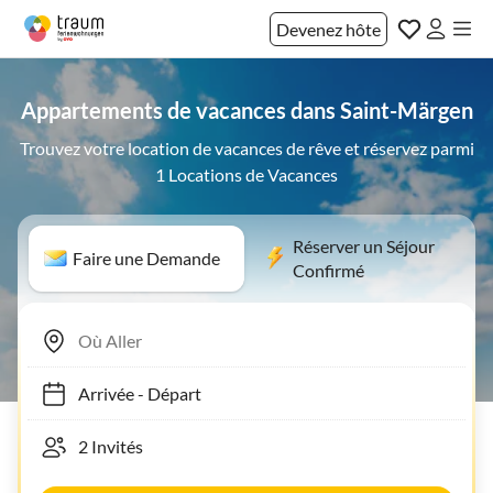
Devenez hôte
Appartements de vacances dans Saint-Märgen
Trouvez votre location de vacances de rêve et réservez parmi
1 Locations de Vacances
Réserver un Séjour
Faire une Demande
Confirmé
Arrivée
-
Départ