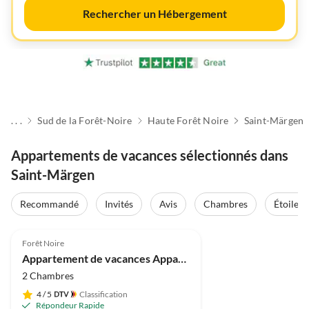
Rechercher un Hébergement
. . .
Sud de la Forêt-Noire
Haute Forêt Noire
Saint-Märgen
Appartements de vacances sélectionnés dans
Saint-Märgen
Recommandé
Invités
Avis
Chambres
Étoiles
5.0
(6)
Forêt Noire
Appartement de vacances Appartement de campagne avec vue sur le Feldberg
2 Chambres
4
/ 5
Classification
Répondeur Rapide