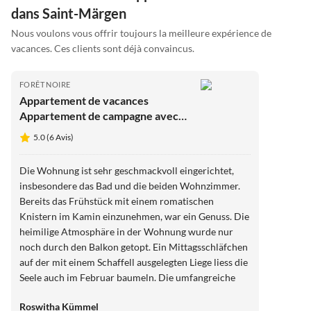
dans Saint-Märgen
Nous voulons vous offrir toujours la meilleure expérience de
vacances. Ces clients sont déjà convaincus.
FORÊT NOIRE
Appartement de vacances
Appartement de campagne avec
vue sur le Feldberg
5.0 (6 Avis)
Die Wohnung ist sehr geschmackvoll eingerichtet,
insbesondere das Bad und die beiden Wohnzimmer.
Bereits das Frühstück mit einem romatischen
Knistern im Kamin einzunehmen, war ein Genuss. Die
heimilige Atmosphäre in der Wohnung wurde nur
noch durch den Balkon getopt. Ein Mittagsschläfchen
auf der mit einem Schaffell ausgelegten Liege liess die
Seele auch im Februar baumeln. Die umfangreiche
Ausstattung in der Wohnung sucht Ihresgleichen.
Roswitha Kümmel
Herr Andergassen ist ein toller Gastgeber, der sein