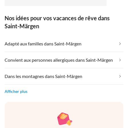
Handwerk versteht. Er hat die Wohnung nicht nur
sehr liebevoll eingerichtet, sondern auch
Nos idées pour vos vacances de rêve dans
umfangreiches Infomaterial über alle erdenklichen
Freizeitaktivitäten in und um St. Märgen erstellt. Wir
Saint-Märgen
haben uns sehr wohl gefühlt und werden sicherlich
unseren nächsten Schwarzwaldurlaub wieder dort
verbringen!
Adapté aux familles dans Saint-Märgen
Convient aux personnes allergiques dans Saint-Märgen
Dans les montagnes dans Saint-Märgen
Afficher plus