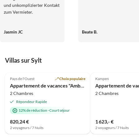
und unkomplizierter Kontakt
zum Vermieter.
Jasmin JC
Beate B.
Villas sur Sylt
Meilleure
5.0
(36)
Annonce
4.9
(3)
Pays de l'Ouest
Choix populaire
Kampen
Appartement de vacances "Ambiente"
2 Chambres
2 Chambres
Répondeur Rapide
12% de réduction
·
Court séjour
820,24 €
1 623,- €
2 voyageurs / 7 Nuits
2 voyageurs / 7 Nuits