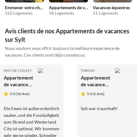
Emmener votre chien en vacances
Appartements de vacances pas chers
Vacances équestres
162 Logements
58 Logements
51 Logements
Avis clients de nos Appartements de vacances
sur Sylt
Nous voulons vous offrir toujours la meilleure expérience de
vacances. Ces clients sont déjà convaincus.
PAYS DE L'OUEST
TINNUM
Appartement
Appartement
de vacances
de vacances
Appartement
Kükeltje
5.0 (36 Avis)
5.0 (6 Avis)
de vacances
Reethof Sylt
"Ambiente"
Die Fewo ist außerordentlich
Sylt war traumhaft!
sauber, und die Fussläufigkeit
zum Strand und Westerland
City ist optimal. Wir kommen
sehr gerne wieder. Schneller