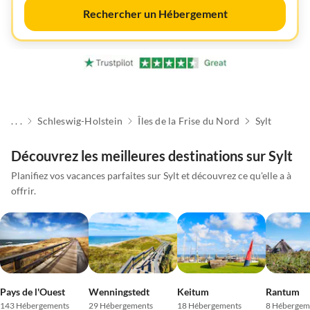
Rechercher un Hébergement
. . .
Schleswig-Holstein
Îles de la Frise du Nord
Sylt
Découvrez les meilleures destinations sur Sylt
Planifiez vos vacances parfaites sur Sylt et découvrez ce qu'elle a à
offrir.
Pays de l'Ouest
Wenningstedt
Keitum
Rantum
143 Hébergements
29 Hébergements
18 Hébergements
8 Hébergem