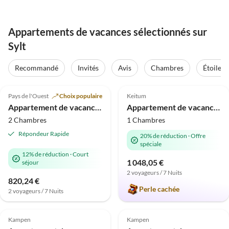
Appartements de vacances sélectionnés sur
Sylt
Recommandé
Invités
Avis
Chambres
Étoiles
Meilleure
5.0
(36)
Annonce
5.0
(1)
Pays de l'Ouest
Choix populaire
Keitum
Appartement de vacances "Ambiente"
Appartement de vacances D'abord
2 Chambres
1 Chambres
Répondeur Rapide
20% de réduction
·
Offre
spéciale
12% de réduction
·
Court
1 048,05 €
séjour
2 voyageurs / 7 Nuits
820,24 €
Perle cachée
2 voyageurs / 7 Nuits
5.0
(1)
Kampen
Kampen