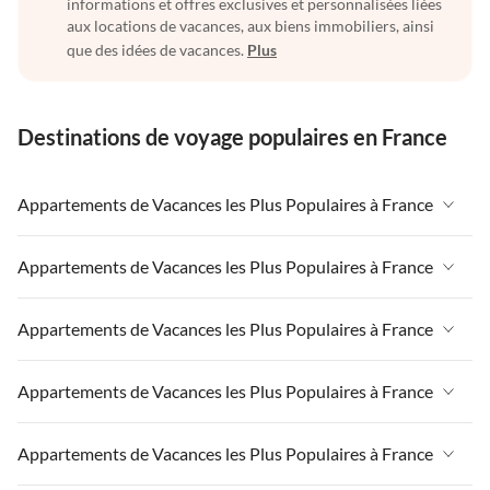
informations et offres exclusives et personnalisées liées
aux locations de vacances, aux biens immobiliers, ainsi
que des idées de vacances.
Plus
Destinations de voyage populaires en France
Appartements de Vacances les Plus Populaires à France
Appartements de Vacances à France
Appartements de Vacances les Plus Populaires à France
Appartements de Vacances à Paris-Ile de France
Appartements de Vacances à France
Appartements de Vacances les Plus Populaires à France
Appartements de Vacances à Paris
Appartements de Vacances à Paris-Ile de France
Appartements de Vacances à Alpes françaises
Appartements de Vacances à France
Appartements de Vacances les Plus Populaires à France
Appartements de Vacances à Paris
Appartements de Vacances à Côte atlantique
Appartements de Vacances à Paris-Ile de France
Appartements de Vacances à Alpes françaises
Appartements de Vacances à France
Appartements de Vacances les Plus Populaires à France
Appartements de Vacances à la Normandie
Appartements de Vacances à Paris
Appartements de Vacances à Côte atlantique
Appartements de Vacances à Paris-Ile de France