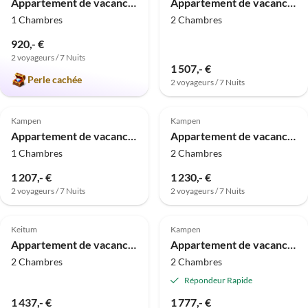
Appartement de vacances Port de vacances
Appartement de vacances Sylt Perle
1 Chambres
2 Chambres
920,- €
2 voyageurs / 7 Nuits
1 507,- €
Perle cachée
2 voyageurs / 7 Nuits
Kampen
Kampen
Appartement de vacances Finkenwerder
Appartement de vacances Möwennest
1 Chambres
2 Chambres
1 207,- €
1 230,- €
2 voyageurs / 7 Nuits
2 voyageurs / 7 Nuits
Keitum
Kampen
Appartement de vacances Maison de campagne Westwind
Appartement de vacances Haubenblick
2 Chambres
2 Chambres
Répondeur Rapide
1 437,- €
1 777,- €