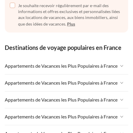
Je souhaite recevoir régulièrement par e-mail des
informations et offres exclusives et personnalisées liées
aux locations de vacances, aux biens immobiliers, ainsi
que des idées de vacances.
Plus
Destinations de voyage populaires en France
Appartements de Vacances les Plus Populaires à France
Appartements de Vacances à France
Appartements de Vacances les Plus Populaires à France
Appartements de Vacances à Paris-Ile de France
Appartements de Vacances à France
Appartements de Vacances les Plus Populaires à France
Appartements de Vacances à Paris
Appartements de Vacances à Paris-Ile de France
Appartements de Vacances à Alpes françaises
Appartements de Vacances à France
Appartements de Vacances les Plus Populaires à France
Appartements de Vacances à Paris
Appartements de Vacances à Côte atlantique
Appartements de Vacances à Paris-Ile de France
Appartements de Vacances à Alpes françaises
Appartements de Vacances à France