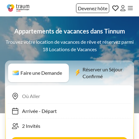
Devenez hôte
Appartements de vacances dans Tinnum
Trouvez votre location de vacances de rêve et réservez parmi
18 Locations de Vacances
Réserver un Séjour
Faire une Demande
Confirmé
Arrivée
-
Départ