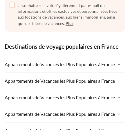
Je souhaite recevoir régulièrement par e-mail des
informations et offres exclusives et personnalisées liées
aux locations de vacances, aux biens immobiliers, ainsi
que des idées de vacances.
Plus
Destinations de voyage populaires en France
Appartements de Vacances les Plus Populaires à France
Appartements de Vacances à France
Appartements de Vacances les Plus Populaires à France
Appartements de Vacances à Paris-Ile de France
Appartements de Vacances à France
Appartements de Vacances les Plus Populaires à France
Appartements de Vacances à Paris
Appartements de Vacances à Paris-Ile de France
Appartements de Vacances à Alpes françaises
Appartements de Vacances à France
Appartements de Vacances les Plus Populaires à France
Appartements de Vacances à Paris
Appartements de Vacances à Côte atlantique
Appartements de Vacances à Paris-Ile de France
Appartements de Vacances à Alpes françaises
Appartements de Vacances à France