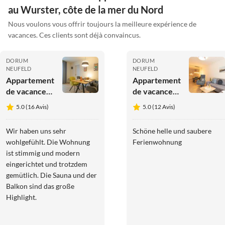
au Wurster, côte de la mer du Nord
Nous voulons vous offrir toujours la meilleure expérience de
vacances. Ces clients sont déjà convaincus.
DORUM
DORUM
NEUFELD
NEUFELD
Appartement
Appartement
de vacances
de vacances
diemelblick
diemelblick
5.0 (16 Avis)
5.0 (12 Avis)
acht
acht
Wir haben uns sehr
Schöne helle und saubere
wohlgefühlt. Die Wohnung
Ferienwohnung
ist stimmig und modern
eingerichtet und trotzdem
gemütlich. Die Sauna und der
Balkon sind das große
Highlight.