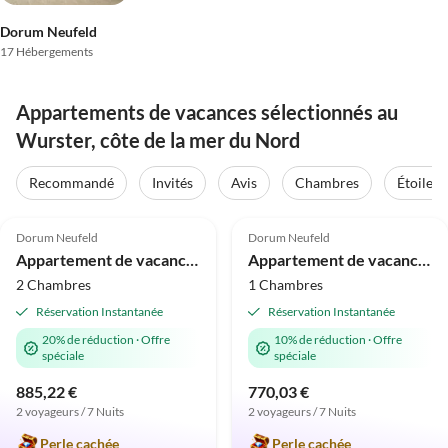
Dorum Neufeld
17 Hébergements
Appartements de vacances sélectionnés au
Wurster, côte de la mer du Nord
Recommandé
Invités
Avis
Chambres
Étoiles
5.0
(16)
5.0
(12)
Dorum Neufeld
Dorum Neufeld
Appartement de vacances diemelblick acht
Appartement de vacances diemelblick acht
2 Chambres
1 Chambres
Réservation Instantanée
Réservation Instantanée
20% de réduction
·
Offre
10% de réduction
·
Offre
spéciale
spéciale
885,22 €
770,03 €
2 voyageurs / 7 Nuits
2 voyageurs / 7 Nuits
Perle cachée
Perle cachée