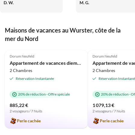
D. W.
M. G.
Maisons de vacances au Wurster, côte de la
mer du Nord
5.0
(16)
5.0
(11)
Dorum Neufeld
Dorum Neufeld
Appartement de vacances diemelblick acht
2 Chambres
2 Chambres
Réservation Instantanée
Réservation Instantan
20% de réduction
·
Offre spéciale
20% de réduction
·
Of
885,22 €
1 079,13 €
2 voyageurs / 7 Nuits
2 voyageurs / 7 Nuits
Perle cachée
Perle cachée