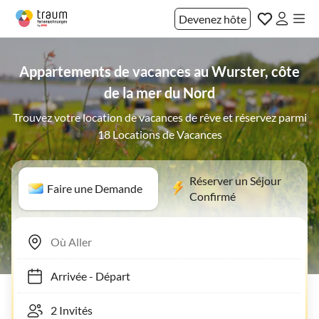
Devenez hôte
Appartements de vacances au Wurster, côte
de la mer du Nord
Trouvez votre location de vacances de rêve et réservez parmi
18 Locations de Vacances
Réserver un Séjour
Faire une Demande
Confirmé
Arrivée
-
Départ