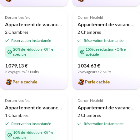
5.0
(11)
5.0
(11)
Dorum Neufeld
Dorum Neufeld
Appartement de vacances diemelblick acht
Appartement de vacances diemelblick acht
2 Chambres
2 Chambres
Réservation Instantanée
Réservation Instantanée
20% de réduction
·
Offre
15% de réduction
·
Offre
spéciale
spéciale
1 079,13 €
1 034,63 €
2 voyageurs / 7 Nuits
2 voyageurs / 7 Nuits
Perle cachée
Perle cachée
5.0
(11)
4.9
(9)
Dorum Neufeld
Dorum Neufeld
Appartement de vacances diemelblick acht
Appartement de vacances diemelblick acht
1 Chambres
2 Chambres
Réservation Instantanée
Réservation Instantanée
10% de réduction
·
Offre
spéciale