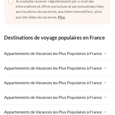
Je souhaite recevoir régulièrement par e-mail des
informations et offres exclusives et personnalisées liées
aux locations de vacances, aux biens immobiliers, ainsi
que des idées de vacances.
Plus
Destinations de voyage populaires en France
Appartements de Vacances les Plus Populaires à France
Appartements de Vacances à France
Appartements de Vacances les Plus Populaires à France
Appartements de Vacances à Paris-Ile de France
Appartements de Vacances à France
Appartements de Vacances les Plus Populaires à France
Appartements de Vacances à Paris
Appartements de Vacances à Paris-Ile de France
Appartements de Vacances à Alpes françaises
Appartements de Vacances à France
Appartements de Vacances les Plus Populaires à France
Appartements de Vacances à Paris
Appartements de Vacances à Côte atlantique
Appartements de Vacances à Paris-Ile de France
Appartements de Vacances à Alpes françaises
Appartements de Vacances à France
Appartements de Vacances les Plus Populaires à France
Appartements de Vacances à la Normandie
Appartements de Vacances à Paris