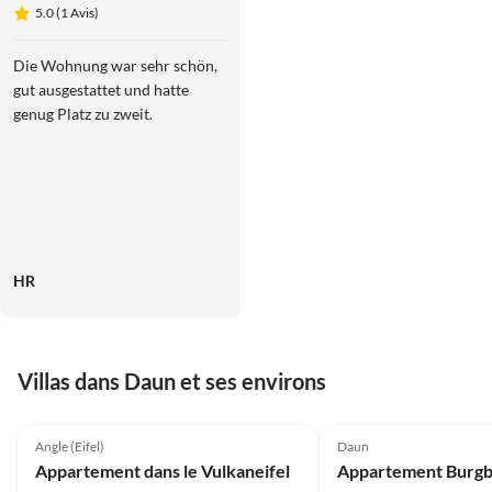
de vacances 3
5.0 (1 Avis)
chambres
avec terrasse
Die Wohnung war sehr schön,
ensoleillée
gut ausgestattet und hatte
genug Platz zu zweit.
HR
Villas dans Daun et ses environs
Angle (Eifel)
Daun
Appartement dans le Vulkaneifel
Appartement Burgb