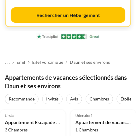
Rechercher un Hébergement
. . .
Eifel
Eifel volcanique
Daun et ses environs
Appartements de vacances sélectionnés dans
Daun et ses environs
Recommandé
Invités
Avis
Chambres
Étoiles
4.1
(23)
Lirstal
Üdersdorf
Appartement Escapade en famille à Lirstal
Appartement de vacances Eifelblick Liesertal
3 Chambres
1 Chambres