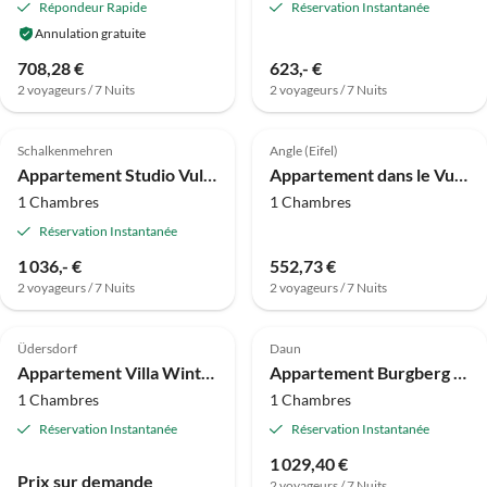
Répondeur Rapide
Réservation Instantanée
Annulation gratuite
708,28 €
623,- €
2 voyageurs / 7 Nuits
2 voyageurs / 7 Nuits
Schalkenmehren
Angle (Eifel)
Appartement Studio Vulkanhöhe
Appartement dans le Vulkaneifel
1 Chambres
1 Chambres
Réservation Instantanée
1 036,- €
552,73 €
2 voyageurs / 7 Nuits
2 voyageurs / 7 Nuits
Üdersdorf
Daun
Appartement Villa Winterfell, maison de vacances
Appartement Burgberg City
1 Chambres
1 Chambres
Réservation Instantanée
Réservation Instantanée
1 029,40 €
Prix sur demande
2 voyageurs / 7 Nuits