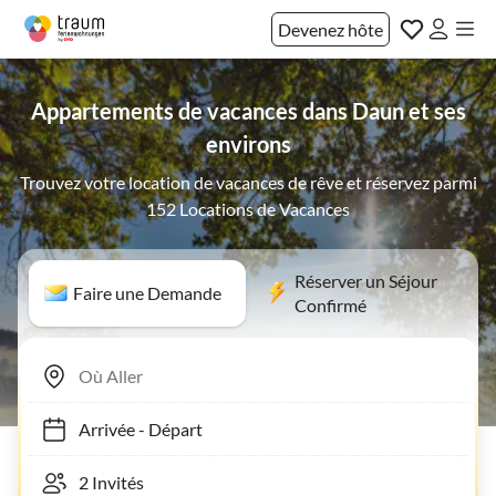
Devenez hôte
Appartements de vacances dans Daun et ses
environs
Trouvez votre location de vacances de rêve et réservez parmi
152 Locations de Vacances
Réserver un Séjour
Faire une Demande
Confirmé
Arrivée
-
Départ