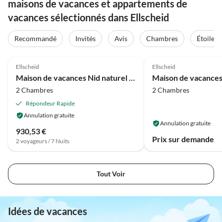
maisons de vacances et appartements de
vacances sélectionnés dans Ellscheid
Recommandé
Invités
Avis
Chambres
Étoiles
4.5
(37)
4.9
(7)
Ellscheid
Ellscheid
Maison de vacances Nid naturel de l'Eifel volcanique
2 Chambres
2 Chambres
Répondeur Rapide
Annulation gratuite
Annulation gratuite
930,53 €
Prix sur demande
2 voyageurs / 7 Nuits
Tout Voir
Idées de vacances