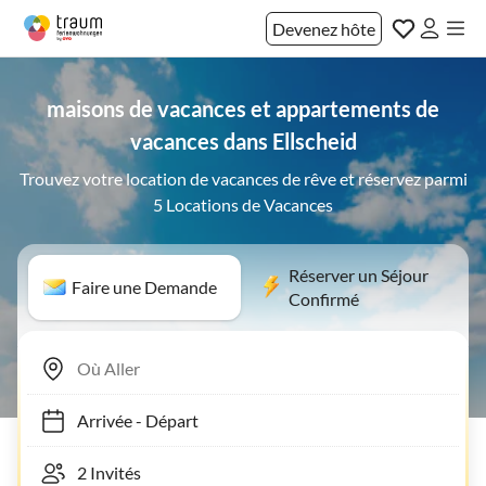
Devenez hôte
maisons de vacances et appartements de
vacances dans Ellscheid
Trouvez votre location de vacances de rêve et réservez parmi
5 Locations de Vacances
Réserver un Séjour
Faire une Demande
Confirmé
Arrivée
-
Départ