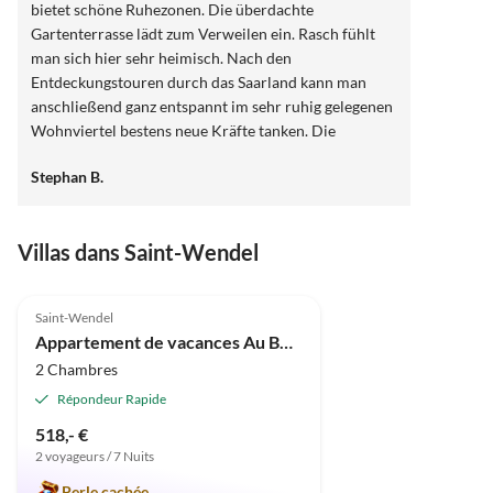
bietet schöne Ruhezonen. Die überdachte
Gartenterrasse lädt zum Verweilen ein. Rasch fühlt
man sich hier sehr heimisch. Nach den
Entdeckungstouren durch das Saarland kann man
anschließend ganz entspannt im sehr ruhig gelegenen
Wohnviertel bestens neue Kräfte tanken. Die
sympathischen Gastgeber geben ihren Gästen gerne
Stephan B.
gute Tipps zu den Sehenswürdigkeiten der Region und
sind für jedes persönliche Anliegen immer beratend
ansprechbar. Mit schönen Erinnerungen im
Villas dans Saint-Wendel
Reisekoffer haben wir nach zwei Wochen Urlaub die
Heimreise wohlerholt angetreten. Liebe Grüße an
4.8
(10)
Familie Wengerek und vielen herzlichen Dank für die
Saint-Wendel
schöne Ferienzeit in Ihrem Haus. Marlene, Ronny und
Appartement de vacances Au Bosenberg
Stephan aus Ostbelgien
2 Chambres
Répondeur Rapide
518,- €
2 voyageurs / 7 Nuits
Perle cachée