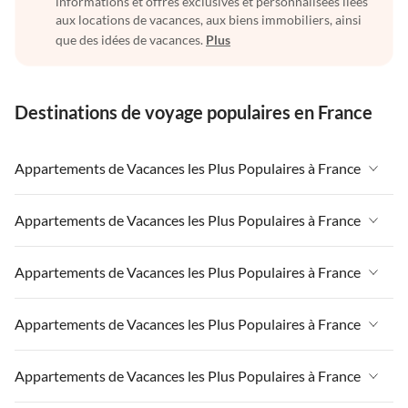
informations et offres exclusives et personnalisées liées
aux locations de vacances, aux biens immobiliers, ainsi
que des idées de vacances.
Plus
Destinations de voyage populaires en France
Appartements de Vacances les Plus Populaires à France
Appartements de Vacances à France
Appartements de Vacances les Plus Populaires à France
Appartements de Vacances à Paris-Ile de France
Appartements de Vacances à France
Appartements de Vacances les Plus Populaires à France
Appartements de Vacances à Paris
Appartements de Vacances à Paris-Ile de France
Appartements de Vacances à Alpes françaises
Appartements de Vacances à France
Appartements de Vacances les Plus Populaires à France
Appartements de Vacances à Paris
Appartements de Vacances à Côte atlantique
Appartements de Vacances à Paris-Ile de France
Appartements de Vacances à Alpes françaises
Appartements de Vacances à France
Appartements de Vacances les Plus Populaires à France
Appartements de Vacances à la Normandie
Appartements de Vacances à Paris
Appartements de Vacances à Côte atlantique
Appartements de Vacances à Paris-Ile de France