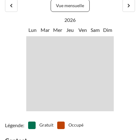
Des supermarchés, des distributeurs automatiques de billets, des
•
Marche nordique
•
Monter
Vue mensuelle
stations-service et des restaurants se trouvent dans un rayon de 10
•
Musées
•
Nager
km autour de la villa. L'autoroute est à 5 km et l'aéroport de Pula à
•
Observer les oiseaux
•
Paintball
2026
45 km.
•
Partir en pédalo
•
Piscine aventure
Lun
Mar
Mer
Jeu
Ven
Sam
Dim
•
Piscine extérieure
•
Plongée en apnée
Vous pouvez rejoindre les plages de Rovinj, Vrsar et Porec en
•
Plonger
•
Tennis de table
environ 30 minutes.
•
Théâtre
•
Vie nocturne
•
Voile
•
Pêche
Légende
:
Gratuit
Occupé