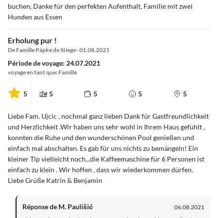
buchen, Danke für den perfekten Aufenthalt, Familie mit zwei
Hunden aus Essen
Erholung pur !
De Famille Päpke de Stiege · 01.08.2021
Période de voyage: 24.07.2021
voyage en tant que: Famille
5
5
5
5
5
Liebe Fam. Ujcic , nochmal ganz lieben Dank für Gastfreundlichkeit
und Herzlichkeit .Wir haben uns sehr wohl in Ihrem Haus gefühlt ,
konnten die Ruhe und den wunderschönen Pool genießen und
einfach mal abschalten. Es gab für uns nichts zu bemängeln! Ein
kleiner Tip vielleicht noch...die Kaffeemaschine für 6 Personen ist
einfach zu klein . Wir hoffen , dass wir wiederkommen dürfen.
Liebe Grüße Katrin & Benjamin
Réponse de M. Paulišić
06.08.2021