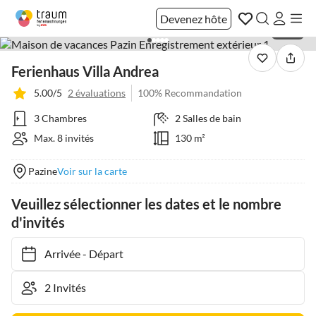
Devenez hôte
1 / 33
Ferienhaus Villa Andrea
5.00/5
2 évaluations
100% Recommandation
3 Chambres
2 Salles de bain
Max. 8 invités
130 m²
Pazine
Voir sur la carte
Veuillez sélectionner les dates et le nombre
d'invités
Arrivée
-
Départ