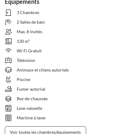
Équipements
3 Chambres
2 Salles de bain
Max. 8 invités
130 m²
Wi-Fi Gratuit
Télévision
Animaux et chiens autorisés
Piscine
Fumer autorisé
Rez-de-chaussée
Lave-vaisselle
Machine à laver
Voir toutes les chambres/équipements