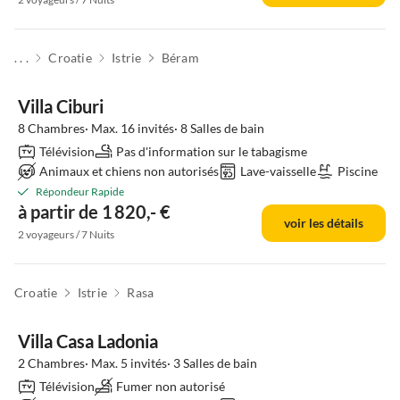
. . .
Croatie
Istrie
Béram
Villa Ciburi
8 Chambres· Max. 16 invités· 8 Salles de bain
Télévision
Pas d'information sur le tabagisme
Animaux et chiens non autorisés
Lave-vaisselle
Piscine
Répondeur Rapide
à partir de 1 820,- €
voir les détails
2 voyageurs / 7 Nuits
Croatie
Istrie
Rasa
Villa Casa Ladonia
2 Chambres· Max. 5 invités· 3 Salles de bain
Télévision
Fumer non autorisé