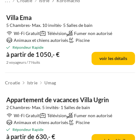
. . .
Croatie
Istrie
Koromacno
Villa Ema
5 Chambres· Max. 10 invités· 5 Salles de bain
Wi-Fi Gratuit
Télévision
Fumer non autorisé
Animaux et chiens autorisés
Piscine
Répondeur Rapide
à partir de 1 050,- €
voir les détails
2 voyageurs / 7 Nuits
Croatie
Istrie
Umag
Appartement de vacances Villa Ugrin
2 Chambres· Max. 5 invités· 1 Salles de bain
Wi-Fi Gratuit
Télévision
Fumer non autorisé
Animaux et chiens autorisés
Piscine
Répondeur Rapide
à partir de 630,- €