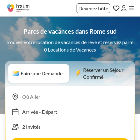
Devenez hôte
Parcs de vacances dans Rome sud
Trouvez votre location de vacances de rêve et réservez parmi
0 Locations de Vacances
Réserver un Séjour
Faire une Demande
Confirmé
Arrivée
-
Départ