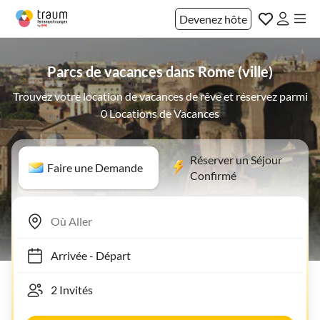
Devenez hôte
Parcs de vacances dans Rome (ville)
Trouvez votre location de vacances de rêve et réservez parmi
0 Locations de Vacances
Réserver un Séjour
Faire une Demande
Confirmé
Arrivée
-
Départ