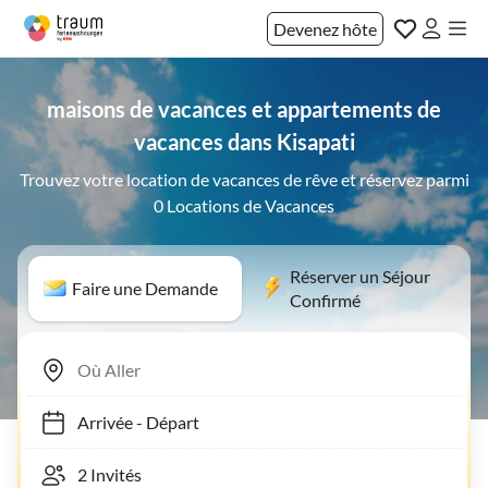
Devenez hôte
maisons de vacances et appartements de
vacances dans Kisapati
Trouvez votre location de vacances de rêve et réservez parmi
0 Locations de Vacances
Réserver un Séjour
Faire une Demande
Confirmé
Arrivée
-
Départ