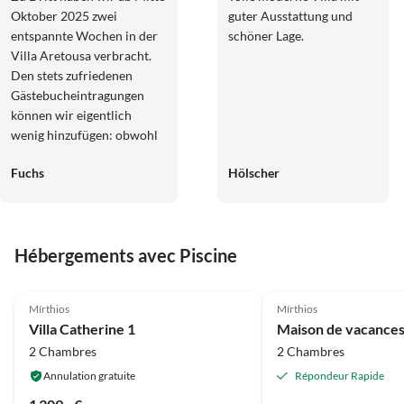
Oktober 2025 zwei
guter Ausstattung und
entspannte Wochen in der
schöner Lage.
Villa Aretousa verbracht.
Den stets zufriedenen
Gästebucheintragungen
können wir eigentlich
wenig hinzufügen: obwohl
offensichtlich end-of-
Fuchs
Hölscher
season wurden wir immer
wieder mit griechischen
Köstlichkeiten freundlichst
überrascht. Villa Aretousa
Hébergements avec Piscine
findet sich (nach nur
anfänglich kniffliger
5.0
(2)
Anfahrt) oberhalb der
Mírthios
Mírthios
Hauptstraße von Myrthios
Villa Catherine 1
mit mehreren,immer gut
2 Chambres
2 Chambres
besuchten Restaurants und
ist doch total ruhig gelegen.
Annulation gratuite
Répondeur Rapide
Sehr gut gefallen hat uns