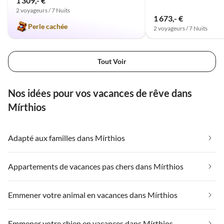
1 309,- €
der mini-mini-market
2 voyageurs / 7 Nuits
Myrtia im Dorf, nach
1 673,- €
Perle cachée
Vorbestellung konnten wir
2 voyageurs / 7 Nuits
dort auch Brot und Eier von
glücklichen Hühnern des
Ortes kaufen. Unser Dank
Tout Voir
geht an die
Gastgeberfamilie
Nos idées pour vos vacances de rêve dans
Peristerakis und sehr gerne
auch an die Kirmaiers für
Mírthios
ihre wie immer
ausgezeichnete
Organisation !
Adapté aux familles dans Mírthios
Appartements de vacances pas chers dans Mírthios
Emmener votre animal en vacances dans Mírthios
Emmener votre chien en vacances dans Mírthios