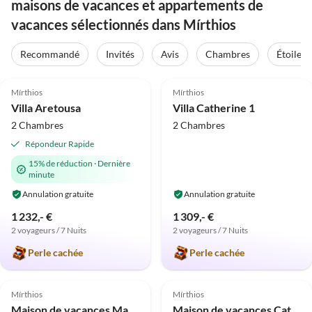
maisons de vacances et appartements de
vacances sélectionnés dans Mírthios
Recommandé
Invités
Avis
Chambres
Étoiles
5.0
(25)
5.0
(2)
Mírthios
Mírthios
Villa Aretousa
Villa Catherine 1
2 Chambres
2 Chambres
Répondeur Rapide
15% de réduction
·
Dernière
minute
Annulation gratuite
Annulation gratuite
1 232,- €
1 309,- €
2 voyageurs / 7 Nuits
2 voyageurs / 7 Nuits
Perle cachée
Perle cachée
Mírthios
Mírthios
Maison de vacances Maria Petra 2 NX
Maison de vacances Catrine