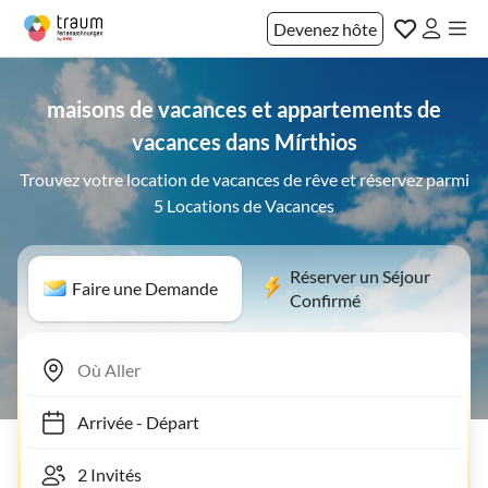
Devenez hôte
maisons de vacances et appartements de
vacances dans Mírthios
Trouvez votre location de vacances de rêve et réservez parmi
5 Locations de Vacances
Réserver un Séjour
Faire une Demande
Confirmé
Arrivée
-
Départ