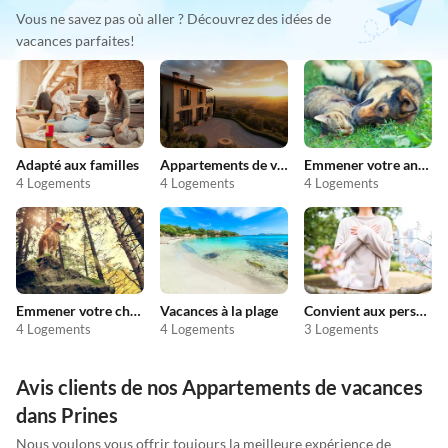
Vous ne savez pas où aller ? Découvrez des idées de
vacances parfaites!
Adapté aux familles
Appartements de vacances pas chers
Emmener votre animal en vacances
4 Logements
4 Logements
4 Logements
Emmener votre chien en vacances
Vacances à la plage
Convient aux personnes allergiques
4 Logements
4 Logements
3 Logements
Avis clients de nos Appartements de vacances
dans Prines
Nous voulons vous offrir toujours la meilleure expérience de