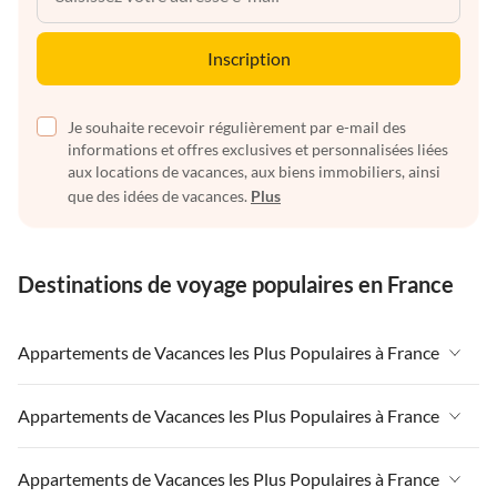
Inscription
Je souhaite recevoir régulièrement par e-mail des
informations et offres exclusives et personnalisées liées
aux locations de vacances, aux biens immobiliers, ainsi
que des idées de vacances.
Plus
Destinations de voyage populaires en France
Appartements de Vacances les Plus Populaires à France
Appartements de Vacances à France
Appartements de Vacances les Plus Populaires à France
Appartements de Vacances à Paris-Ile de France
Appartements de Vacances à France
Appartements de Vacances les Plus Populaires à France
Appartements de Vacances à Paris