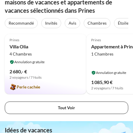
maisons de vacances et appartements de
vacances sélectionnés dans Prines
Recommandé
Invités
Avis
Chambres
Étoiles
5.0
(10)
4.0
(4)
Prines
Prines
Villa Olia
4 Chambres
1 Chambres
Annulation gratuite
2 680,- €
Annulation gratuite
2 voyageurs / 7 Nuits
1 085,90 €
Perle cachée
2 voyageurs / 7 Nuits
Tout Voir
Idées de vacances