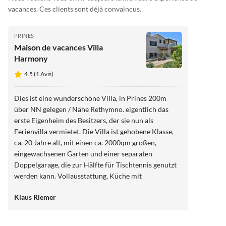
vacances. Ces clients sont déjà convaincus.
PRINES
Maison de vacances Villa
Harmony
4.5 (1 Avis)
Dies ist eine wunderschöne Villa, in Prines 200m
über NN gelegen / Nähe Rethymno. eigentlich das
erste Eigenheim des Besitzers, der sie nun als
Ferienvilla vermietet. Die Villa ist gehobene Klasse,
ca. 20 Jahre alt, mit einen ca. 2000qm großen,
eingewachsenen Garten und einer separaten
Doppelgarage, die zur Hälfte für Tischtennis genutzt
werden kann. Vollausstattung, Küche mit
Geschirrspüler, Filterkaffeemaschine, Vollautomat,
Klaus Riemer
Toaster etc. Besonderheit: Es gibt einen speziellen
Wasserfilter / Untertischsystem für Trinkwasser was
auch bei schlechterer Wasserqualität für vernünftiges