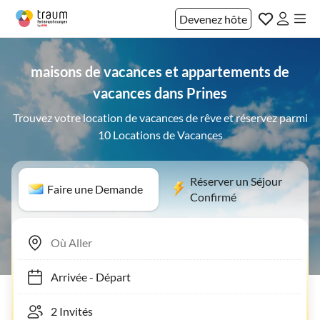
Devenez hôte
maisons de vacances et appartements de
vacances dans Prines
Trouvez votre location de vacances de rêve et réservez parmi
10 Locations de Vacances
Réserver un Séjour
Faire une Demande
Confirmé
Arrivée
-
Départ