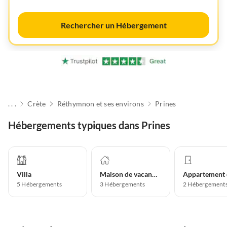
Rechercher un Hébergement
. . .
Crète
Réthymnon et ses environs
Prines
Hébergements typiques dans Prines
Villa
Maison de vacances
5
Hébergements
3
Hébergements
2
Hébergement