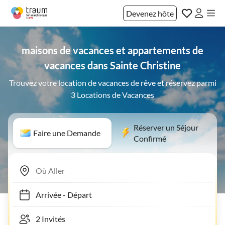
Devenez hôte
maisons de vacances et appartements de
vacances dans Sainte Christine
Trouvez votre location de vacances de rêve et réservez parmi
3 Locations de Vacances
Réserver un Séjour
Faire une Demande
Confirmé
Arrivée
-
Départ