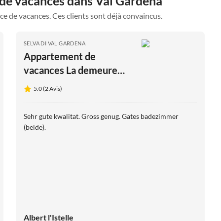
 de vacances dans Val Gardena
ce de vacances. Ces clients sont déjà convaincus.
SELVA DI VAL GARDENA
Appartement de
vacances La demeure
Justine
5.0 (2 Avis)
Sehr gute kwalitat. Gross genug. Gates badezimmer
(beide).
Albert l'Istelle