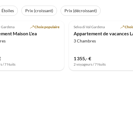
Étoiles
Prix (croissant)
Prix (décroissant)
(5)
5.0
(2)
al Gardena
Choix populaire
Selva di Val Gardena
Choix
ment Maison L'ea
res
3 Chambres
€
1 355,- €
s / 7 Nuits
2 voyageurs / 7 Nuits