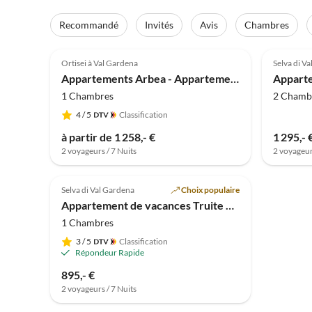
Recommandé
Invités
Avis
Chambres
Meilleure
5.0
(40)
Annonce
5.0
Ortisei à Val Gardena
Selva di V
Appartements Arbea - Appartement de vacances Siëla
Apparte
1 Chambres
2 Chamb
4
/ 5
Classification
à partir de 1 258,- €
1 295,- 
2 voyageurs / 7 Nuits
2 voyageur
Selva di Val Gardena
Choix populaire
Appartement de vacances Truite Grand Appartement avec Jardin
1 Chambres
3
/ 5
Classification
Répondeur Rapide
895,- €
2 voyageurs / 7 Nuits