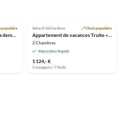
 populaire
Selva di Val Gardena
Choix populaire
Appartement de vacances La demeure Justine
Appartement de vacances Truite « Panorama »
2 Chambres
Répondeur Rapide
1 124,- €
2 voyageurs / 7 Nuits