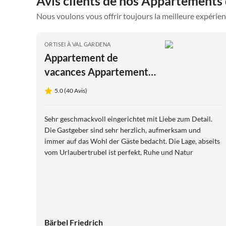
Avis clients de nos Appartements
Nous voulons vous offrir toujours la meilleure expérien
ORTISEI À VAL GARDENA
Appartement de
vacances Appartements
Arbea - Appartement de
5.0 (40 Avis)
vacances Siëla
Sehr geschmackvoll eingerichtet mit Liebe zum Detail.
Die Gastgeber sind sehr herzlich, aufmerksam und
immer auf das Wohl der Gäste bedacht. Die Lage, abseits
vom Urlaubertrubel ist perfekt, Ruhe und Natur
Bärbel Friedrich