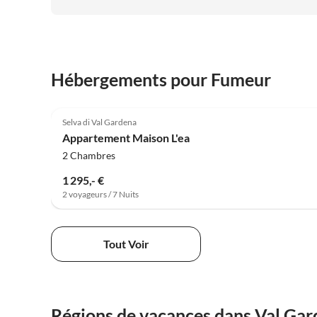
Hébergements pour Fumeur
5.0
(5)
Selva di Val Gardena
Appartement Maison L'ea
2 Chambres
1 295,- €
2 voyageurs / 7 Nuits
Tout Voir
Régions de vacances dans Val Ga