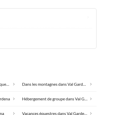
Convient aux personnes allergiques dans Val Gardena
Dans les montagnes dans Val Gardena
ardena
Hébergement de groupe dans Val Gardena
ena
Vacances équestres dans Val Gardena