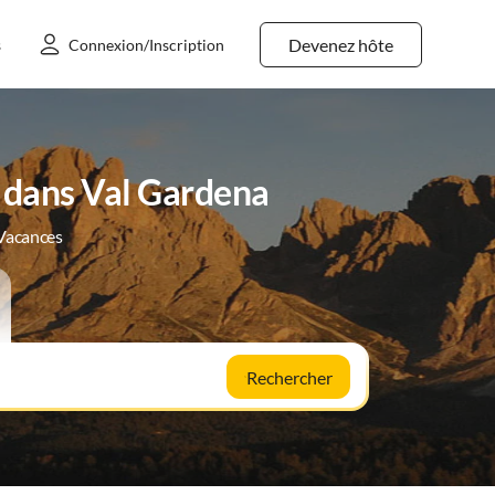
Devenez hôte
s
Connexion/Inscription
 dans Val Gardena
 Vacances
Rechercher