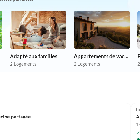
Adapté aux familles
Appartements de vacances pas chers
P
2 Logements
2 Logements
2
Lo
scine partagée
A
1