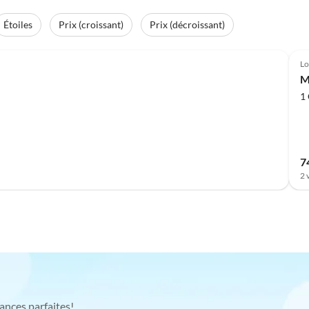
Étoiles
Prix (croissant)
Prix (décroissant)
Lo
M
1
7
2 
ances parfaites!