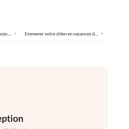
Emmener votre animal en vacances dans Loano
Emmener votre chien en vacances dans Loano
eption