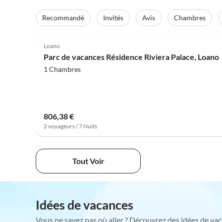
Recommandé
Invités
Avis
Chambres
4.0
(24)
Loano
Parc de vacances Résidence Riviera Palace, Loano
1 Chambres
806,38 €
2 voyageurs / 7 Nuits
Tout Voir
Idées de vacances
Vous ne savez pas où aller ? Découvrez des idées de vac