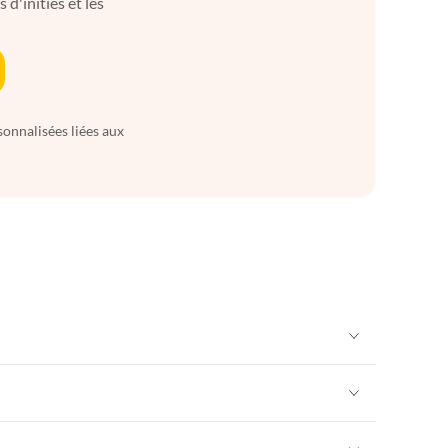
d'initiés et les
sonnalisées liées aux
Appartements de Vacances à Alpes françaises
rance
Appartements de Vacances à Provence
Appartements de Vacances à Alpes françaises