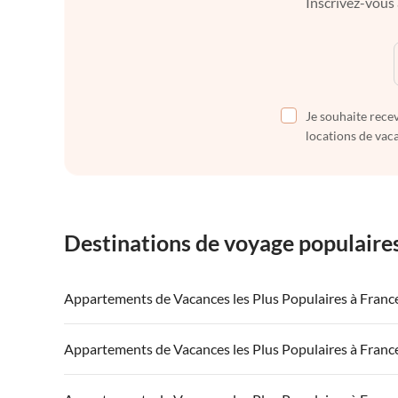
Inscrivez-vous 
Je souhaite recev
locations de vaca
Destinations de voyage populaire
Appartements de Vacances les Plus Populaires à Franc
Appartements de Vacances à France
Appartements
Appartements de Vacances les Plus Populaires à Franc
Appartements de Vacances à Côte atlantique
Appartement
Appartements de Vacances à France
Appartements