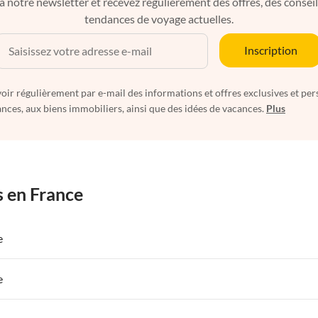
à notre newsletter et recevez régulièrement des offres, des conseils 
tendances de voyage actuelles.
Inscription
oir régulièrement par e-mail des informations et offres exclusives et per
nces, aux biens immobiliers, ainsi que des idées de vacances.
Plus
s en France
e
 de Vacances à Paris-Ile de France
Appartements de Vacances à Paris
e
s de Vacances à la Normandie
Appartements de Vacances à Sud de la F
 de Vacances à Paris-Ile de France
Appartements de Vacances à Paris