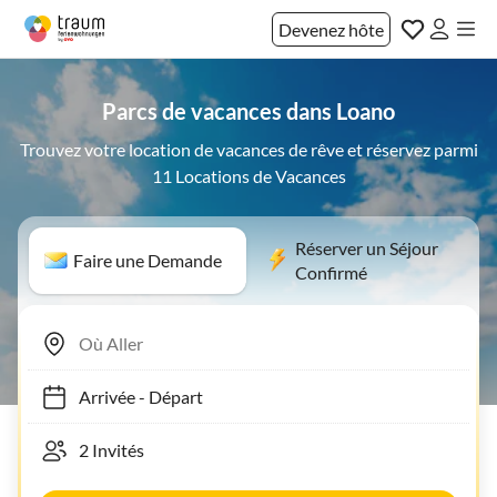
Devenez hôte
Parcs de vacances dans Loano
Trouvez votre location de vacances de rêve et réservez parmi
11 Locations de Vacances
Réserver un Séjour
Faire une Demande
Confirmé
Arrivée
-
Départ