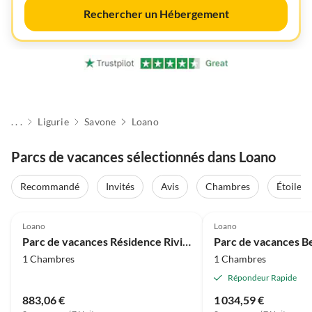
Rechercher un Hébergement
. . .
Ligurie
Savone
Loano
Parcs de vacances sélectionnés dans Loano
Recommandé
Invités
Avis
Chambres
Étoiles
4.0
(24)
4.0
(12)
Loano
Loano
Parc de vacances Résidence Riviera Palace, Loano
1 Chambres
1 Chambres
Répondeur Rapide
883,06 €
1 034,59 €