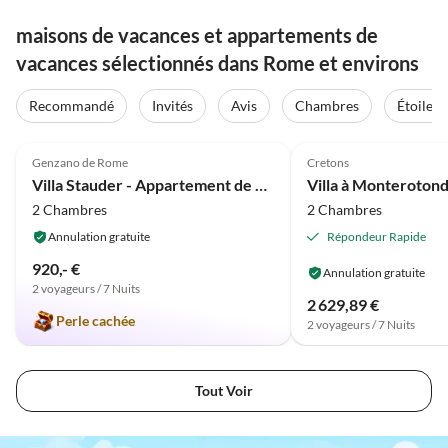
maisons de vacances et appartements de
vacances sélectionnés dans Rome et environs
Recommandé
Invités
Avis
Chambres
Étoiles
Meilleure
5.0
(9)
Annonce
4.0
(8)
Genzano de Rome
Cretons
Villa Stauder - Appartement de vacances Olivi
2 Chambres
2 Chambres
Annulation gratuite
Répondeur Rapide
920,- €
Annulation gratuite
2 voyageurs / 7 Nuits
2 629,89 €
Perle cachée
2 voyageurs / 7 Nuits
Tout Voir