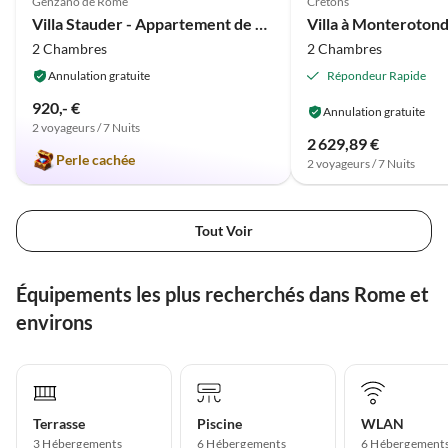
Genzano de Rome
Cretons
Villa Stauder - Appartement de vacances Olivi
2 Chambres
2 Chambres
Annulation gratuite
Répondeur Rapide
920,- €
Annulation gratuite
2 voyageurs / 7 Nuits
2 629,89 €
Perle cachée
2 voyageurs / 7 Nuits
Tout Voir
Équipements les plus recherchés dans Rome et
environs
Terrasse
Piscine
WLAN
3 Hébergements
6 Hébergements
6 Hébergement