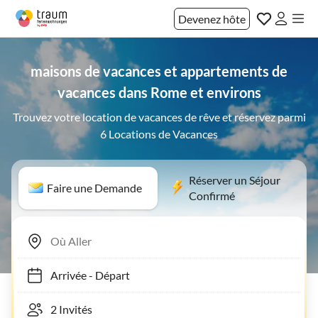
Devenez hôte
maisons de vacances et appartements de
vacances dans Rome et environs
Trouvez votre location de vacances de rêve et réservez parmi
6 Locations de Vacances
Réserver un Séjour
Faire une Demande
Confirmé
Arrivée
-
Départ