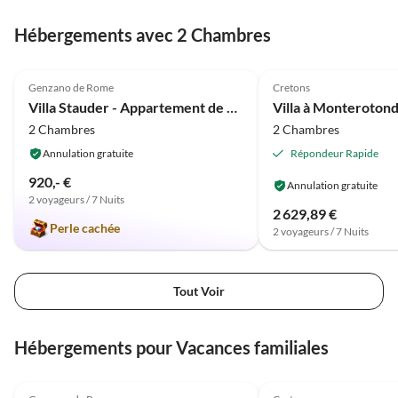
Hébergements avec 2 Chambres
Meilleure
5.0
(9)
Annonce
4.0
(8)
Genzano de Rome
Cretons
Villa Stauder - Appartement de vacances Olivi
2 Chambres
2 Chambres
Annulation gratuite
Répondeur Rapide
920,- €
Annulation gratuite
2 voyageurs / 7 Nuits
2 629,89 €
Perle cachée
2 voyageurs / 7 Nuits
Tout Voir
Hébergements pour Vacances familiales
Meilleure
5.0
(9)
Annonce
4.0
(8)