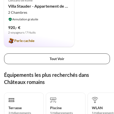
Genzano de Rome
Villa Stauder - Appartement de vacances Olivi
2 Chambres
Annulation gratuite
920,- €
2 voyageurs / 7 Nuits
Perle cachée
Tout Voir
Équipements les plus recherchés dans
Châteaux romains
Terrasse
Piscine
WLAN
3 Hébergements
5 Hébergements
5 Hébergement