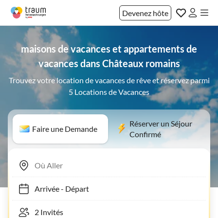
Devenez hôte
maisons de vacances et appartements de
vacances dans Châteaux romains
Trouvez votre location de vacances de rêve et réservez parmi
5 Locations de Vacances
Réserver un Séjour
Faire une Demande
Confirmé
Arrivée
-
Départ