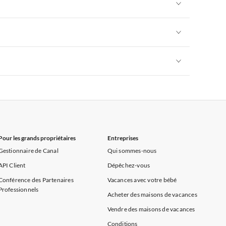
Appartements de Vacances à Alpes françaises
rance
Appartements de Vacances à Provence
Appartements de Vacances à Alpes françaises
rance
Appartements de Vacances à Provence
Appartements de Vacances à Alpes françaises
rance
Appartements de Vacances à Provence
Appartements de Vacances à Alpes françaises
rance
Appartements de Vacances à Provence
Pour les grands propriétaires
Entreprises
Gestionnaire de Canal
Qui sommes-nous
API Client
Dépêchez-vous
Conférence des Partenaires
Vacances avec votre bébé
Professionnels
Acheter des maisons de vacances
Vendre des maisons de vacances
Conditions