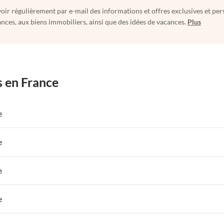
oir régulièrement par e-mail des informations et offres exclusives et per
nces, aux biens immobiliers, ainsi que des idées de vacances.
Plus
s en France
e
 de Vacances à Paris-Ile de France
Appartements de Vacances à Paris
e
s de Vacances à la Normandie
Appartements de Vacances à Sud de la F
 de Vacances à Paris-Ile de France
Appartements de Vacances à Paris
e
s de Vacances à la Normandie
Appartements de Vacances à Sud de la F
 de Vacances à Paris-Ile de France
Appartements de Vacances à Paris
e
s de Vacances à la Normandie
Appartements de Vacances à Sud de la F