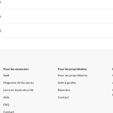
 de Vacances à Paris-Ile de France
Appartements de Vacances à Paris
e
s de Vacances à la Normandie
Appartements de Vacances à Sud de la F
 de Vacances à Paris-Ile de France
Appartements de Vacances à Paris
e
s de Vacances à la Normandie
Appartements de Vacances à Sud de la F
 de Vacances à Paris-Ile de France
Appartements de Vacances à Paris
e
s de Vacances à la Normandie
Appartements de Vacances à Sud de la F
 de Vacances à Paris-Ile de France
Appartements de Vacances à Paris
s de Vacances à la Normandie
Appartements de Vacances à Sud de la F
Pour les vacanciers
Pour les propriétaires
Seek
Pour les propriétaires
Magazine de Vacances
Aide & guides
Livre en toute sécurité
Bannière
Aide
Contact
FAQ
Contact