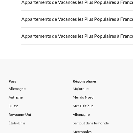
Appartements de Vacances à France
Appartements
Appartements de Vacances les Plus Populaires à Franc
Appartements de Vacances à Côte d'Azur
Appartements de Vacances à Côte atlantique
Appartement
Appartements de Vacances à France
Appartements
Appartements de Vacances les Plus Populaires à Franc
Appartements de Vacances à Côte d'Azur
Appartements de Vacances à Côte atlantique
Appartement
Appartements de Vacances à France
Appartements
Appartements de Vacances les Plus Populaires à Franc
Appartements de Vacances à Côte d'Azur
Appartements de Vacances à Côte atlantique
Appartement
Appartements de Vacances à France
Appartements
Appartements de Vacances à Côte d'Azur
Appartements de Vacances à Côte atlantique
Appartement
Appartements de Vacances à Côte d'Azur
Pays
Régions phares
Allemagne
Majorque
Autriche
Mer du Nord
Suisse
Mer Baltique
Royaume-Uni
Allemagne
États-Unis
partout dans le monde
Métropoles