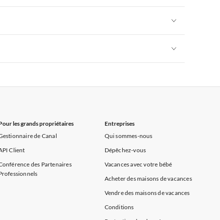
Appartements de Vacances à Côte d'Azur
Appartements de Vacances à Alpes françaises
rance
Appartements de Vacances à Provence
Appartements de Vacances à Alpes françaises
rance
Appartements de Vacances à Provence
Appartements de Vacances à Alpes françaises
rance
Appartements de Vacances à Provence
Pour les grands propriétaires
Entreprises
Gestionnaire de Canal
Qui sommes-nous
API Client
Dépêchez-vous
Conférence des Partenaires
Vacances avec votre bébé
Professionnels
Acheter des maisons de vacances
Vendre des maisons de vacances
Conditions