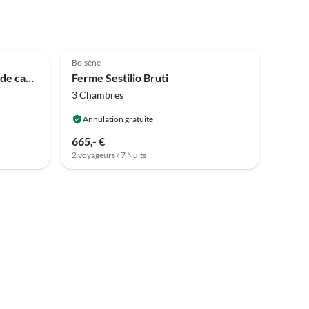
Bolsène
Maison de vacances Maison de campagne avec vue sur le lac de Bolsena
Ferme Sestilio Bruti
3 Chambres
Annulation gratuite
665,- €
2 voyageurs / 7 Nuits