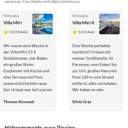
vacances. Ces clients sont déjà convaincus.
PRIVLAKA
PRIVLAKA
Villa Miri
Villa Miri II
5.0 (19 Avis)
5.0 (2 Avis)
Wir waren eine Woche in
Eine Woche perfekter
der Villa Miri 27.4
(wirklich!) Urlaub mit
Schlafzimmer, vier Bäder,
meiner Großfamilie 10
ein großes Wohn
Personen, vom Enkerl bis
Esszimmer mit Küche und
zur Urli, großes Haus mit
eine Terrasse mit Pool,
Pool 120 m vom Strand
sowie eine Dachterrasse.
entfernt, alles vorhanden.
Der Urlaub war toll und wir
Wir haben es sehr
kommen gerne wieder!
genossen u möchten
Thomas Novosad
Silvia Graz
wiederkommen.
Hébergements avec Piscine