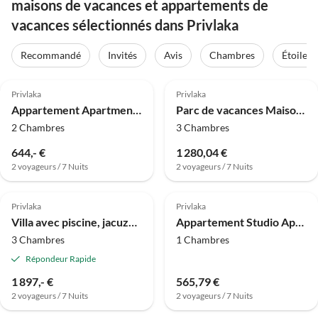
maisons de vacances et appartements de
vacances sélectionnés dans Privlaka
Recommandé
Invités
Avis
Chambres
Étoiles
4.0
(6)
4.0
(5)
Privlaka
Privlaka
Appartement Apartments Robi - Two Bedroom with Terrace
Parc de vacances Maison à Privlaka près de plage sable
2 Chambres
3 Chambres
644,- €
1 280,04 €
2 voyageurs / 7 Nuits
2 voyageurs / 7 Nuits
Privlaka
Privlaka
Villa avec piscine, jacuzzi et sauna
Appartement Studio Apartment Vir 2
3 Chambres
1 Chambres
Répondeur Rapide
1 897,- €
565,79 €
2 voyageurs / 7 Nuits
2 voyageurs / 7 Nuits