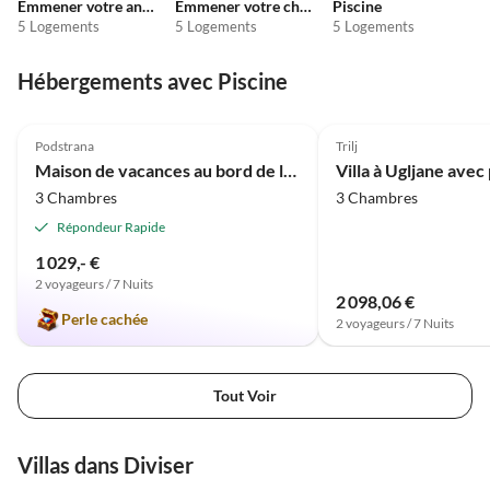
Emmener votre animal en vacances
Emmener votre chien en vacances
Piscine
5 Logements
5 Logements
5 Logements
Hébergements avec Piscine
Meilleure
4.8
(61)
Annonce
4.1
(12)
Podstrana
Trilj
Maison de vacances au bord de la mer NIKO&ANNA
Villa à Ugljane avec
3 Chambres
3 Chambres
Répondeur Rapide
1 029,- €
2 voyageurs / 7 Nuits
2 098,06 €
Perle cachée
2 voyageurs / 7 Nuits
Tout Voir
Villas dans Diviser