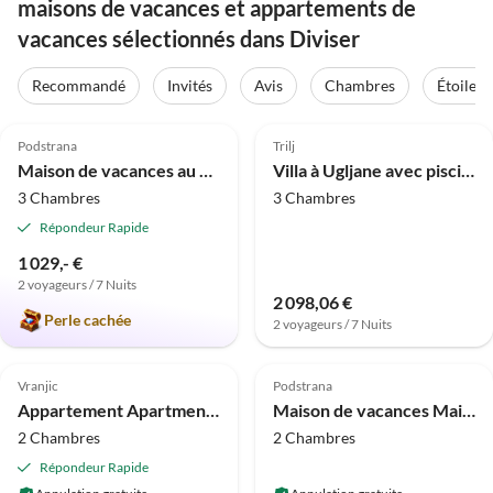
maisons de vacances et appartements de
vacances sélectionnés dans Diviser
Recommandé
Invités
Avis
Chambres
Étoiles
Meilleure
4.8
(61)
Annonce
4.1
(12)
Podstrana
Trilj
Maison de vacances au bord de la mer NIKO&ANNA
Villa à Ugljane avec piscine privée
3 Chambres
3 Chambres
Répondeur Rapide
1 029,- €
2 voyageurs / 7 Nuits
2 098,06 €
Perle cachée
2 voyageurs / 7 Nuits
4.0
(10)
4.0
(8)
Vranjic
Podstrana
Appartement Apartment Jamblip - Two Bedroom Apartment with Balcony
Maison de vacances Maison de Vacances à Podstrana près Plage
2 Chambres
2 Chambres
Répondeur Rapide