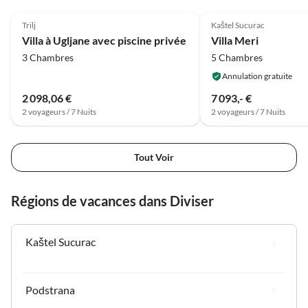
4.1
(12)
Trilj
Kaštel Sucurac
Villa à Ugljane avec piscine privée
Villa Meri
3 Chambres
5 Chambres
Annulation gratuite
2 098,06 €
7 093,- €
2 voyageurs / 7 Nuits
2 voyageurs / 7 Nuits
Tout Voir
Régions de vacances dans Diviser
Kaštel Sucurac
Podstrana