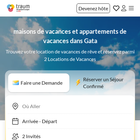
Devenez hôte
maisons de vacances et appartements de
vacances dans Gata
Trouvez votre location de vacances de rêve et réservez parmi
2 Locations de Vacances
Réserver un Séjour
Faire une Demande
Confirmé
Arrivée
-
Départ