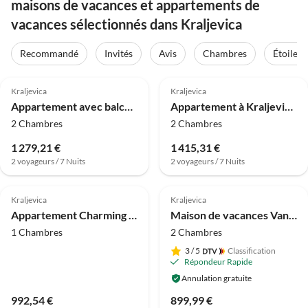
maisons de vacances et appartements de
vacances sélectionnés dans Kraljevica
Recommandé
Invités
Avis
Chambres
Étoiles
4.0
(4)
4.0
(2)
Kraljevica
Kraljevica
Appartement avec balcon, vue mer
Appartement à Kraljevica près de Rock Beach
2 Chambres
2 Chambres
1 279,21 €
1 415,31 €
2 voyageurs / 7 Nuits
2 voyageurs / 7 Nuits
4.0
(2)
Kraljevica
Kraljevica
Appartement Charming Apartment Blue Close to the Sea
Maison de vacances Vanda
1 Chambres
2 Chambres
3
/ 5
Classification
Répondeur Rapide
Annulation gratuite
992,54 €
899,99 €