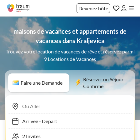
Devenez hôte
maisons de vacances et appartements de
vacances dans Kraljevica
Trouvez votre location de vacances de rêve et réservez parmi
9 Locations de Vacances
Réserver un Séjour
Faire une Demande
Confirmé
Arrivée
-
Départ