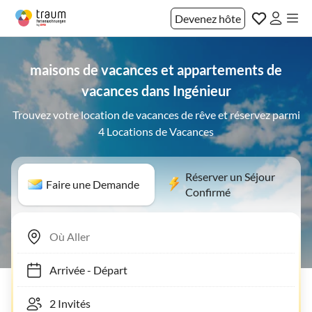
Devenez hôte
maisons de vacances et appartements de
vacances dans Ingénieur
Trouvez votre location de vacances de rêve et réservez parmi
4 Locations de Vacances
Réserver un Séjour
Faire une Demande
Confirmé
Arrivée
-
Départ