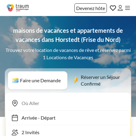
Devenez hôte
maisons de vacances et appartements de
vacances dans Horstedt (Frise du Nord)
Trouvez votre location de vacances de rêve et réservez parmi
1 Locations de Vacances
Réserver un Séjour
Faire une Demande
Confirmé
Arrivée
-
Départ