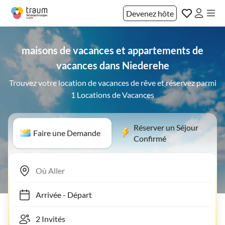
Devenez hôte
maisons de vacances et appartements de
vacances dans Niederehe
Trouvez votre location de vacances de rêve et réservez parmi
1 Locations de Vacances
Réserver un Séjour
Faire une Demande
Confirmé
Arrivée
-
Départ