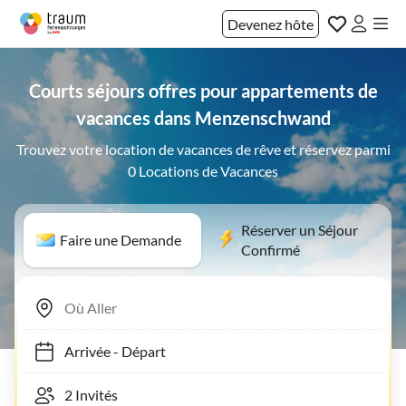
Devenez hôte
Courts séjours offres pour appartements de
vacances dans Menzenschwand
Trouvez votre location de vacances de rêve et réservez parmi
0 Locations de Vacances
Réserver un Séjour
Faire une Demande
Confirmé
Arrivée
-
Départ