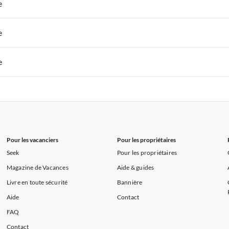
 de Vacances à Paris-Ile de France
Appartements de Vacances à Paris
e
s de Vacances à la Normandie
Appartements de Vacances à Sud de la F
 de Vacances à Paris-Ile de France
Appartements de Vacances à Paris
e
s de Vacances à la Normandie
Appartements de Vacances à Sud de la F
 de Vacances à Paris-Ile de France
Appartements de Vacances à Paris
e
s de Vacances à la Normandie
Appartements de Vacances à Sud de la F
 de Vacances à Paris-Ile de France
Appartements de Vacances à Paris
s de Vacances à la Normandie
Appartements de Vacances à Sud de la F
Pour les vacanciers
Pour les propriétaires
Seek
Pour les propriétaires
Magazine de Vacances
Aide & guides
Livre en toute sécurité
Bannière
Aide
Contact
FAQ
Contact