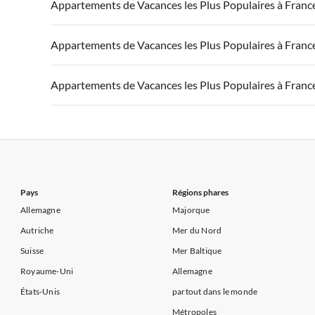
Appartements de Vacances à France
Appartements
Appartements de Vacances les Plus Populaires à Franc
Appartements de Vacances à Côte d'Azur
Appartements de Vacances à Côte atlantique
Appartement
Appartements de Vacances à France
Appartements
Appartements de Vacances les Plus Populaires à Franc
Appartements de Vacances à Côte d'Azur
Appartements de Vacances à Côte atlantique
Appartement
Appartements de Vacances à France
Appartements
Appartements de Vacances les Plus Populaires à Franc
Appartements de Vacances à Côte d'Azur
Appartements de Vacances à Côte atlantique
Appartement
Appartements de Vacances à France
Appartements
Appartements de Vacances à Côte d'Azur
Appartements de Vacances à Côte atlantique
Appartement
Appartements de Vacances à Côte d'Azur
Pays
Régions phares
Allemagne
Majorque
Autriche
Mer du Nord
Suisse
Mer Baltique
Royaume-Uni
Allemagne
États-Unis
partout dans le monde
Métropoles