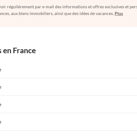
oir régulièrement par e-mail des informations et offres exclusives et per
nces, aux biens immobiliers, ainsi que des idées de vacances.
Plus
s en France
e
 de Vacances à Paris-Ile de France
Appartements de Vacances à Paris
e
s de Vacances à la Normandie
Appartements de Vacances à Sud de la F
 de Vacances à Paris-Ile de France
Appartements de Vacances à Paris
e
s de Vacances à la Normandie
Appartements de Vacances à Sud de la F
 de Vacances à Paris-Ile de France
Appartements de Vacances à Paris
e
s de Vacances à la Normandie
Appartements de Vacances à Sud de la F