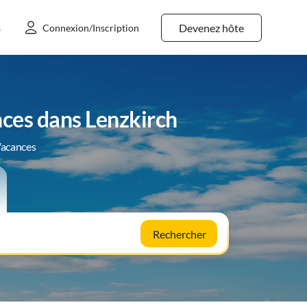
Devenez hôte
s
Connexion/Inscription
ces dans Lenzkirch
Vacances
Rechercher