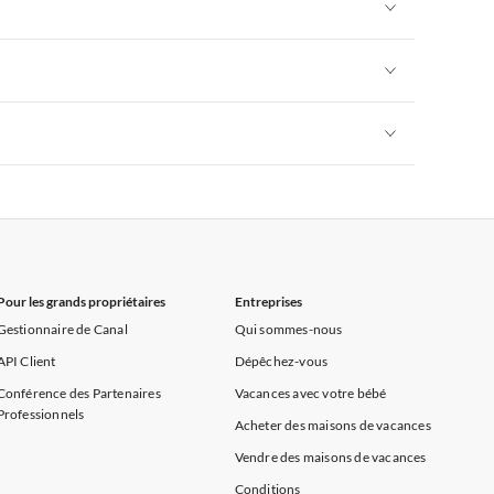
Appartements de Vacances à Alpes françaises
rance
Appartements de Vacances à Provence
Appartements de Vacances à Alpes françaises
rance
Appartements de Vacances à Provence
Appartements de Vacances à Alpes françaises
rance
Appartements de Vacances à Provence
Appartements de Vacances à Alpes françaises
rance
Appartements de Vacances à Provence
Pour les grands propriétaires
Entreprises
Gestionnaire de Canal
Qui sommes-nous
API Client
Dépêchez-vous
Conférence des Partenaires
Vacances avec votre bébé
Professionnels
Acheter des maisons de vacances
Vendre des maisons de vacances
Conditions