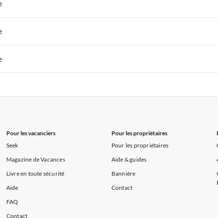
 de Vacances à Paris-Ile de France
Appartements de Vacances à Paris
e
s de Vacances à la Normandie
Appartements de Vacances à Sud de la F
 de Vacances à Paris-Ile de France
Appartements de Vacances à Paris
e
s de Vacances à la Normandie
Appartements de Vacances à Sud de la F
 de Vacances à Paris-Ile de France
Appartements de Vacances à Paris
e
s de Vacances à la Normandie
Appartements de Vacances à Sud de la F
 de Vacances à Paris-Ile de France
Appartements de Vacances à Paris
s de Vacances à la Normandie
Appartements de Vacances à Sud de la F
Pour les vacanciers
Pour les propriétaires
Seek
Pour les propriétaires
Magazine de Vacances
Aide & guides
Livre en toute sécurité
Bannière
Aide
Contact
FAQ
Contact