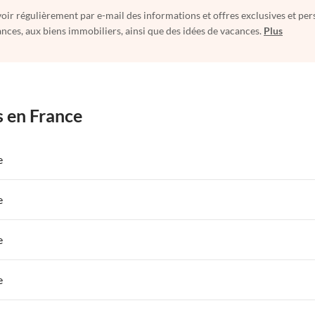
oir régulièrement par e-mail des informations et offres exclusives et per
nces, aux biens immobiliers, ainsi que des idées de vacances.
Plus
s en France
e
 de Vacances à Paris-Ile de France
Appartements de Vacances à Paris
e
s de Vacances à la Normandie
Appartements de Vacances à Sud de la F
 de Vacances à Paris-Ile de France
Appartements de Vacances à Paris
e
s de Vacances à la Normandie
Appartements de Vacances à Sud de la F
 de Vacances à Paris-Ile de France
Appartements de Vacances à Paris
e
s de Vacances à la Normandie
Appartements de Vacances à Sud de la F