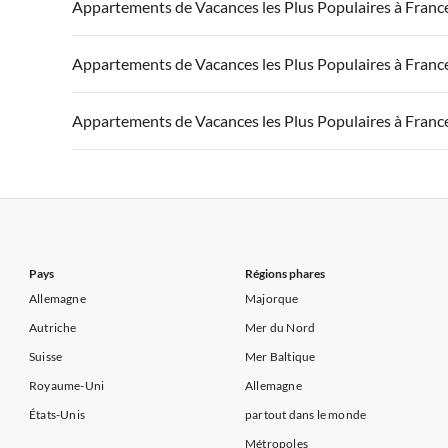
Appartements de Vacances à France
Appartements
Appartements de Vacances les Plus Populaires à Franc
Appartements de Vacances à Côte d'Azur
Appartements de Vacances à Côte atlantique
Appartement
Appartements de Vacances à France
Appartements
Appartements de Vacances les Plus Populaires à Franc
Appartements de Vacances à Côte d'Azur
Appartements de Vacances à Côte atlantique
Appartement
Appartements de Vacances à France
Appartements
Appartements de Vacances les Plus Populaires à Franc
Appartements de Vacances à Côte d'Azur
Appartements de Vacances à Côte atlantique
Appartement
Appartements de Vacances à France
Appartements
Appartements de Vacances à Côte d'Azur
Appartements de Vacances à Côte atlantique
Appartement
Appartements de Vacances à Côte d'Azur
Pays
Régions phares
Allemagne
Majorque
Autriche
Mer du Nord
Suisse
Mer Baltique
Royaume-Uni
Allemagne
États-Unis
partout dans le monde
Métropoles