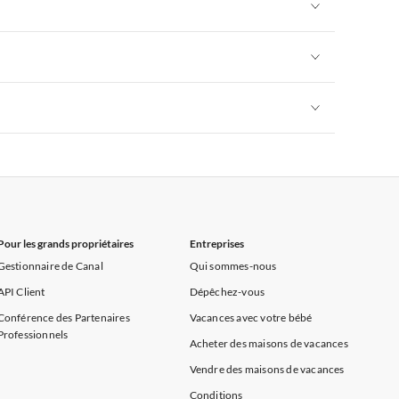
Appartements de Vacances à Alpes françaises
rance
Appartements de Vacances à Provence
Appartements de Vacances à Alpes françaises
rance
Appartements de Vacances à Provence
Appartements de Vacances à Alpes françaises
rance
Appartements de Vacances à Provence
Appartements de Vacances à Alpes françaises
rance
Appartements de Vacances à Provence
Pour les grands propriétaires
Entreprises
Gestionnaire de Canal
Qui sommes-nous
API Client
Dépêchez-vous
Conférence des Partenaires
Vacances avec votre bébé
Professionnels
Acheter des maisons de vacances
Vendre des maisons de vacances
Conditions