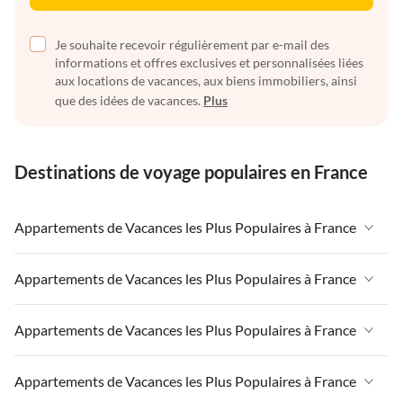
Je souhaite recevoir régulièrement par e-mail des
informations et offres exclusives et personnalisées liées
aux locations de vacances, aux biens immobiliers, ainsi
que des idées de vacances.
Plus
Destinations de voyage populaires en France
Appartements de Vacances les Plus Populaires à France
Appartements de Vacances à France
Appartements de Vacances les Plus Populaires à France
Appartements de Vacances à Paris-Ile de France
Appartements de Vacances à France
Appartements de Vacances les Plus Populaires à France
Appartements de Vacances à Paris
Appartements de Vacances à Paris-Ile de France
Appartements de Vacances à Alpes françaises
Appartements de Vacances à France
Appartements de Vacances les Plus Populaires à France
Appartements de Vacances à Paris