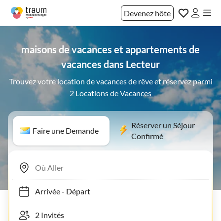
Devenez hôte
maisons de vacances et appartements de
vacances dans Lecteur
Trouvez votre location de vacances de rêve et réservez parmi
2 Locations de Vacances
Réserver un Séjour
Faire une Demande
Confirmé
Arrivée
-
Départ