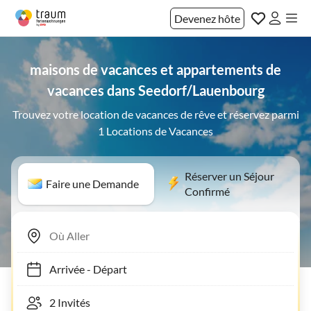
Devenez hôte
maisons de vacances et appartements de
vacances dans Seedorf/Lauenbourg
Trouvez votre location de vacances de rêve et réservez parmi
1 Locations de Vacances
Réserver un Séjour
Faire une Demande
Confirmé
Arrivée
-
Départ