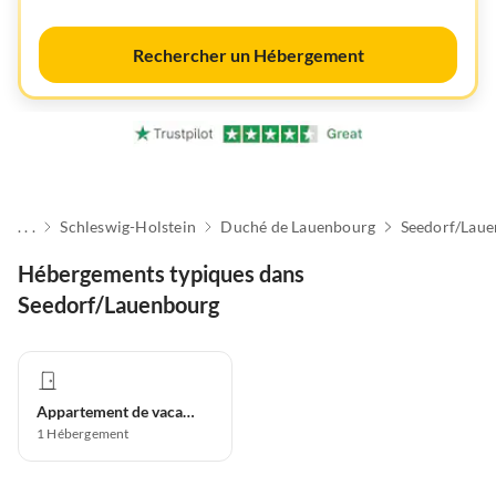
Rechercher un Hébergement
. . .
Schleswig-Holstein
Duché de Lauenbourg
Seedorf/Lau
Hébergements typiques dans
Seedorf/Lauenbourg
Appartement de vacances
1
Hébergement