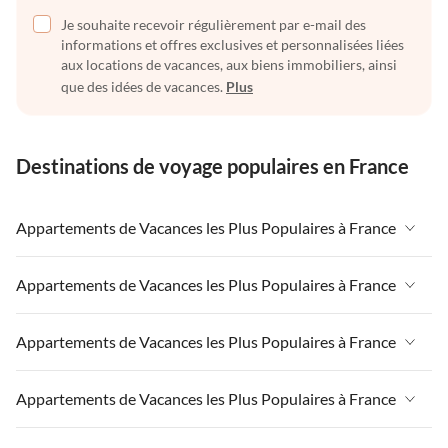
Je souhaite recevoir régulièrement par e-mail des
informations et offres exclusives et personnalisées liées
aux locations de vacances, aux biens immobiliers, ainsi
que des idées de vacances.
Plus
Destinations de voyage populaires en France
Appartements de Vacances les Plus Populaires à France
Appartements de Vacances à France
Appartements de Vacances les Plus Populaires à France
Appartements de Vacances à Paris-Ile de France
Appartements de Vacances à France
Appartements de Vacances les Plus Populaires à France
Appartements de Vacances à Paris
Appartements de Vacances à Paris-Ile de France
Appartements de Vacances à Alpes françaises
Appartements de Vacances à France
Appartements de Vacances les Plus Populaires à France
Appartements de Vacances à Paris
Appartements de Vacances à Côte atlantique
Appartements de Vacances à Paris-Ile de France
Appartements de Vacances à Alpes françaises