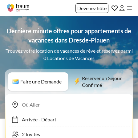
Devenez hôte
Dernière minute offres pour appartements de
vacances dans Dresde-Plauen
Trouvez votre location de vacances de rêve et réservez parmi
0 Locations de Vacances
Réserver un Séjour
Faire une Demande
Confirmé
Arrivée
-
Départ