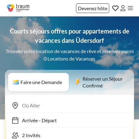
Devenez hôte
Courts séjours offres pour appartements de
vacances dans Üdersdorf
Trouvez votre location de vacances de rêve et réservez parmi
0 Locations de Vacances
Réserver un Séjour
Faire une Demande
Confirmé
Arrivée
-
Départ